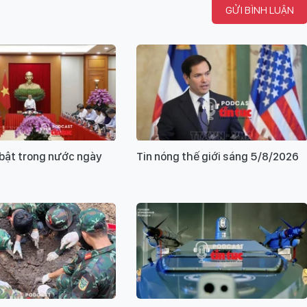
GỬI BÌNH LUẬN
i bật trong nước ngày
Tin nóng thế giới sáng 5/8/2026