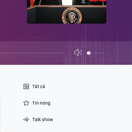
Tất cả
Tin nóng
Talk show