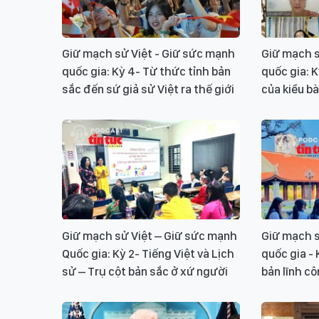
Giữ mạch sử Việt - Giữ sức mạnh
Giữ mạch s
quốc gia: Kỳ 4- Từ thức tỉnh bản
quốc gia: 
sắc đến sứ giả sử Việt ra thế giới
của kiều bà
Giữ mạch sử Việt – Giữ sức mạnh
Giữ mạch s
Quốc gia: Kỳ 2- Tiếng Việt và Lịch
quốc gia - 
sử – Trụ cột bản sắc ở xứ người
bản lĩnh c