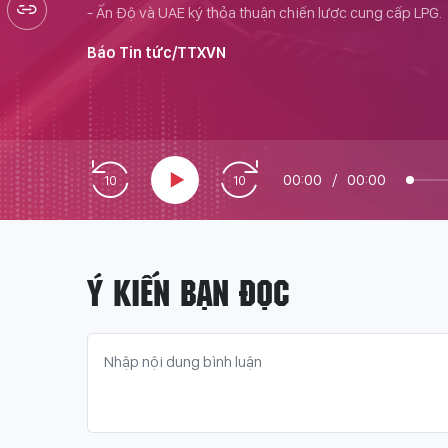
- Ấn Độ và UAE ký thỏa thuận chiến lược cung cấp LPG.
Báo Tin tức/TTXVN
00:00
/
00:00
Ý KIẾN BẠN ĐỌC