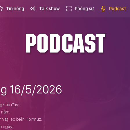
Tin nóng
Talk show
Phóng sự
Podcast
PODCAST
ng 16/5/2026
g sau đây:
0 năm;
nh tại eo biển Hormuz;
45 ngày;