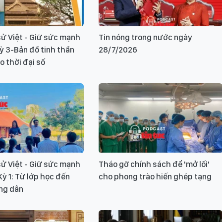
ử Việt - Giữ sức mạnh
Tin nóng trong nước ngày
Kỳ 3-Bản đồ tinh thần
28/7/2026
o thời đại số
ử Việt - Giữ sức mạnh
Tháo gỡ chính sách để 'mở lối'
Kỳ 1: Từ lớp học đến
cho phong trào hiến ghép tạng
ông dân