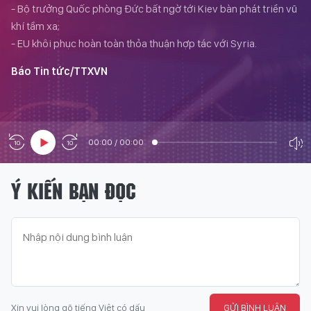
- Bộ trưởng Quốc phòng Đức bất ngờ tới Kiev bàn phát triển vũ
khí tầm xa;
- EU khôi phục hoàn toàn thỏa thuận hợp tác với Syria.
Báo Tin tức/TTXVN
00:00
/
00:00
Ý KIẾN BẠN ĐỌC
Xin vui lòng gõ tiếng Việt có dấu
GỬI BÌNH LUẬN