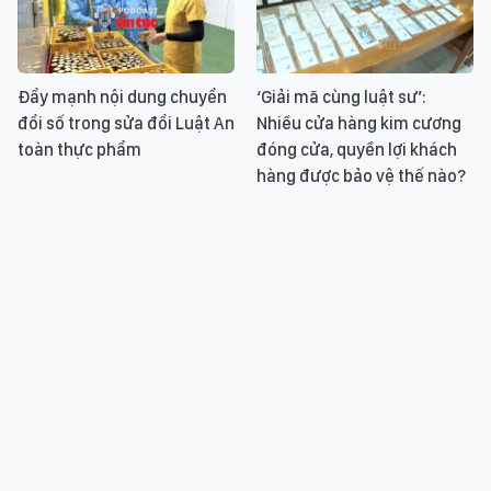
Đẩy mạnh nội dung chuyển
‘Giải mã cùng luật sư’:
đổi số trong sửa đổi Luật An
Nhiều cửa hàng kim cương
toàn thực phẩm
đóng cửa, quyền lợi khách
hàng được bảo vệ thế nào?
Bác sĩ ơi: Phòng ngộ độc khí
Tin nóng thế giới sáng
biogas sau vụ 5 người tử
23/7/2026
vong ở Thanh Hóa