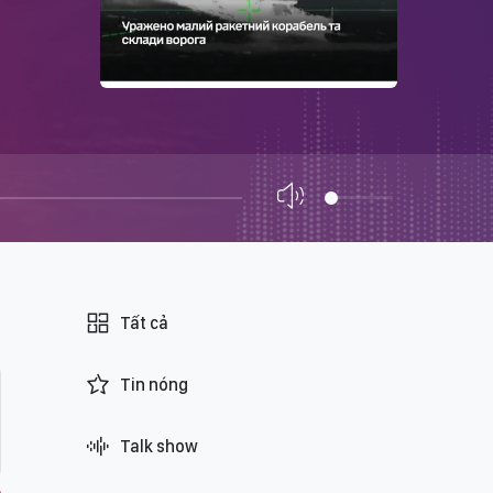
Tất cả
Tin nóng
Talk show