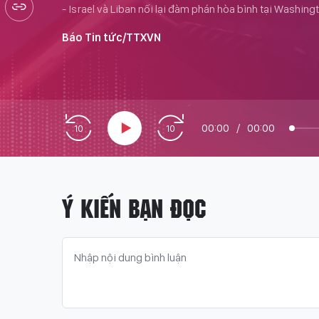
- Israel và Liban nối lại đàm phán hòa bình tại Washing
Báo Tin tức/TTXVN
00:00
/
00:00
Ý KIẾN BẠN ĐỌC