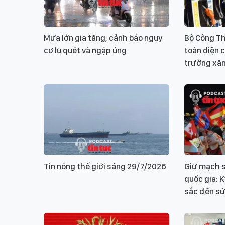
Mưa lớn gia tăng, cảnh báo nguy
Bộ Công Th
cơ lũ quét và ngập úng
toàn diện c
trường xă
Tin nóng thế giới sáng 29/7/2026
Giữ mạch s
quốc gia: 
sắc đến sứ 