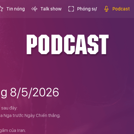
Tin nóng
Talk show
Phóng sự
Podcast
PODCAST
ng 8/5/2026
 sau đây:
ủa Nga trước Ngày Chiến thắng;
ngầm của Iran;