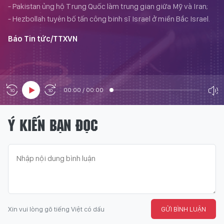
- Pakistan ủng hộ Trung Quốc làm trung gian giữa Mỹ và Iran;
- Hezbollah tuyên bố tấn công binh sĩ Israel ở miền Bắc Israel.
Báo Tin tức/TTXVN
00:00
/
00:00
Ý KIẾN BẠN ĐỌC
Xin vui lòng gõ tiếng Việt có dấu
GỬI BÌNH LUẬN