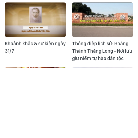
Khoảnh khắc & sự kiện ngày
Thông điệp lịch sử: Hoàng
31/7
Thành Thăng Long - Nơi lưu
giữ niềm tự hào dân tộc
Học Bác mỗi ngày: Đổi mới
Đảm bảo nhân lực khi sân
giáo dục để nâng cao chất
bay Long Thành khai thác
lượng dạy và học
thương mại