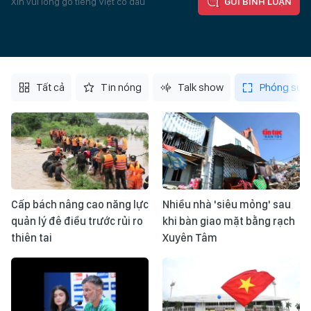
Xin vui lòng gõ tiếng Việt có dấu
GỬI BÌNH LUẬN
Tất cả
Tin nóng
Talk show
Phóng sự
Cấp bách nâng cao năng lực
Nhiều nhà 'siêu mỏng' sau
quản lý đê điều trước rủi ro
khi bàn giao mặt bằng rạch
thiên tai
Xuyên Tâm