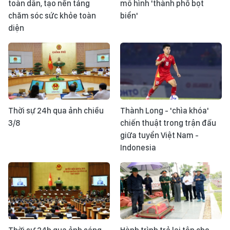
toàn dân, tạo nền tảng
mô hình 'thành phố bọt
chăm sóc sức khỏe toàn
biển'
diện
Thời sự 24h qua ảnh chiều
Thành Long - 'chìa khóa'
3/8
chiến thuật trong trận đấu
giữa tuyển Việt Nam -
Indonesia