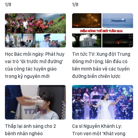
1/8
1/8
Học Bác mỗi ngày: Phát huy
Tin tức TV: Xung đột Trung
vai trò 'Đi trước mở đường'
Đông mở rộng; lần đầu có
của công tác tuyên giáo
liên minh bảo vệ các tuyến
trong kỷ nguyên mới
đường biển chiến lược
Thắp lại ánh sáng cho 2
Ca sĩ Nguyễn Khánh Ly:
bệnh nhân nghèo
Trọn vẹn một 'Khát vọng