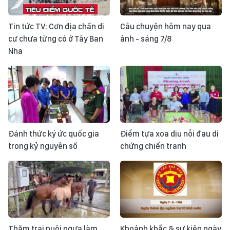
Tin tức TV: Cơn địa chấn di
Câu chuyện hôm nay qua
cư chưa từng có ở Tây Ban
ảnh - sáng 7/8
Nha
Đánh thức ký ức quốc gia
Điểm tựa xoa dịu nỗi đau di
trong kỷ nguyên số
chứng chiến tranh
Thăm trại nuôi ngựa làm
Khoảnh khắc & sự kiện ngày