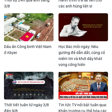
Thời sự 24h qua ảnh sáng
Hành trình trả lại tên cho
3/8
các anh hùng liệt sĩ
Dấu ấn Công binh Việt Nam
Học Bác mỗi ngày: Nêu
ở Abyei
gương để dẫn dắt, củng cố
niềm tin và khơi dậy khát
vọng cống hiến
Thời tiết tuần từ ngày 3/8
Tin tức TV nổi bật tuần qua:
đến 9/8
Khẩn trương cụ thể hóa các