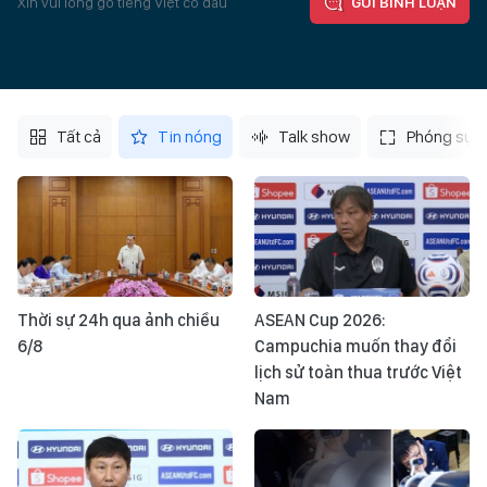
Xin vui lòng gõ tiếng Việt có dấu
GỬI BÌNH LUẬN
Tất cả
Tin nóng
Talk show
Phóng sự
Thời sự 24h qua ảnh chiều
ASEAN Cup 2026:
6/8
Campuchia muốn thay đổi
lịch sử toàn thua trước Việt
Nam