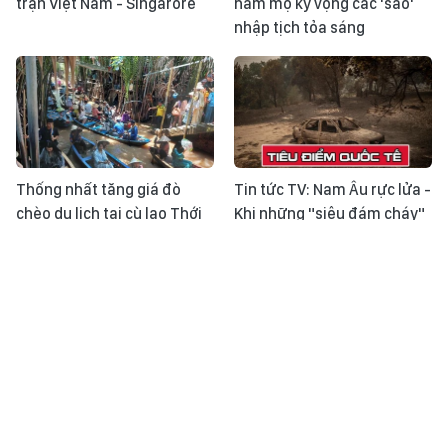
trận Việt Nam - Singarore
hâm mộ kỳ vọng các 'sao'
nhập tịch tỏa sáng
Thống nhất tăng giá đò
Tin tức TV: Nam Âu rực lửa -
chèo du lịch tại cù lao Thới
Khi những "siêu đám cháy"
Sơn
trở thành phép thử mới
Nhật ký ASEAN Cup ngày
Thời sự 24h qua ảnh chiều
31/7: Đội tuyển Việt Nam
31/7
sẵn sàng cho trận đấu với