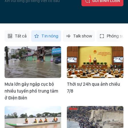
Xin vui lòng gõ tiếng Việt có dấu
GỬI BÌNH LUẬN
Tất cả
Tin nóng
Talk show
Phóng sự
Mưa lớn gây ngập cục bộ
Thời sự 24h qua ảnh chiều
nhiều tuyến phố trung tâm
7/8
ở Điện Biên