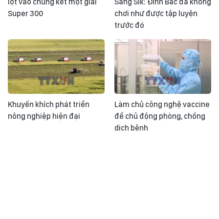
lọt vào chung kết một giải
Sang Sik: Đình Bắc đã không
Super 300
chơi như được tập luyện
trước đó
Khuyến khích phát triển
Làm chủ công nghệ vaccine
nông nghiệp hiện đại
để chủ động phòng, chống
dịch bệnh
Khoảnh khắc & sự kiện ngày
Tin tức TV: Xung đột Trung
1/8
Đông mở rộng; lần đầu có