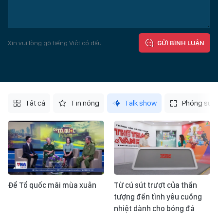
Xin vui lòng gõ tiếng Việt có dấu
GỬI BÌNH LUẬN
Tất cả
Tin nóng
Talk show
Phóng sự
Để Tổ quốc mãi mùa xuân
Từ cú sút trượt của thần
tượng đến tình yêu cuồng
nhiệt dành cho bóng đá