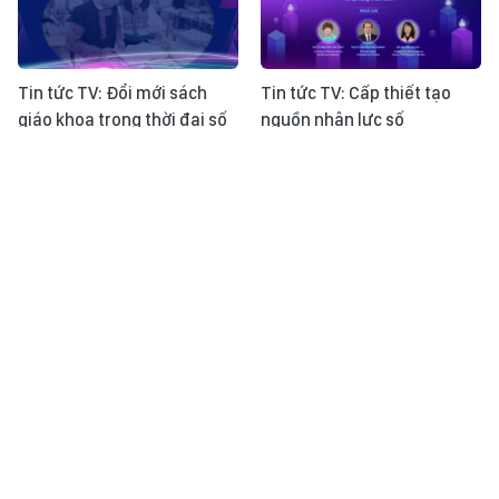
Tin tức TV: Đổi mới sách
Tin tức TV: Cấp thiết tạo
giáo khoa trong thời đại số
nguồn nhân lực số
Talk show: Thêm sức mạnh
Talk show: Tuổi trẻ và khát
cho chiến sĩ áo trắng
vọng cống hiến