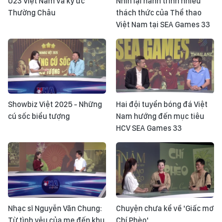
U23 Việt Nam và ký ức
Nhìn lại hành trình nhiều
Thường Châu
thách thức của Thể thao
Việt Nam tại SEA Games 33
Showbiz Việt 2025 - Những
Hai đội tuyển bóng đá Việt
cú sốc biểu tượng
Nam hướng đến mục tiêu
HCV SEA Games 33
Nhạc sĩ Nguyễn Văn Chung:
Chuyện chưa kể về 'Giấc mơ
Từ tình yêu của mẹ đến khu
Chí Phèo'