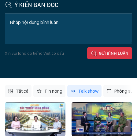
Ý KIẾN BẠN ĐỌC
Xin vui lòng gõ tiếng Việt có dấu
GỬI BÌNH LUẬN
Tất cả
Tin nóng
Talk show
Phóng sự