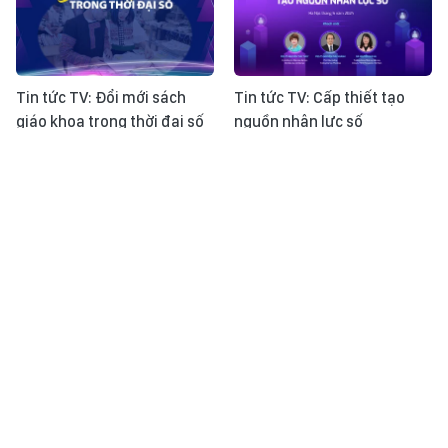
Tin tức TV: Đổi mới sách
Tin tức TV: Cấp thiết tạo
giáo khoa trong thời đại số
nguồn nhân lực số
Talk show: Thêm sức mạnh
Talk show: Tuổi trẻ và khát
cho chiến sĩ áo trắng
vọng cống hiến