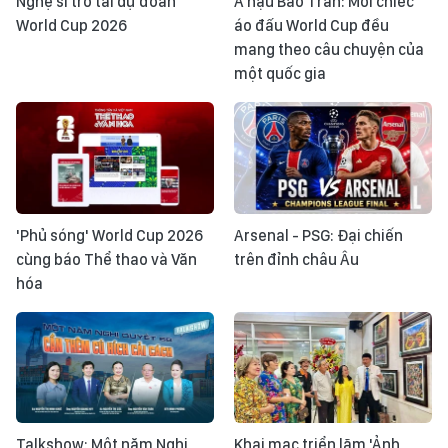
Nghệ sĩ trổ tài dự đoán
Á hậu Bảo Trân: Mỗi chiếc
World Cup 2026
áo đấu World Cup đều
mang theo câu chuyện của
một quốc gia
'Phủ sóng' World Cup 2026
Arsenal - PSG: Đại chiến
cùng báo Thể thao và Văn
trên đỉnh châu Âu
hóa
Talkshow: Một năm Nghị
Khai mạc triển lãm 'Ảnh