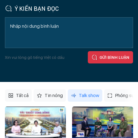
Ý KIẾN BẠN ĐỌC
Xin vui lòng gõ tiếng Việt có dấu
GỬI BÌNH LUẬN
Tất cả
Tin nóng
Talk show
Phóng sự