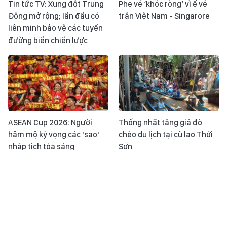
Tin tức TV: Xung đột Trung
Phe vé ‘khóc ròng’ vì ế vé
Đông mở rộng; lần đầu có
trận Việt Nam - Singarore
liên minh bảo vệ các tuyến
đường biển chiến lược
ASEAN Cup 2026: Người
Thống nhất tăng giá đò
hâm mộ kỳ vọng các 'sao'
chèo du lịch tại cù lao Thới
nhập tịch tỏa sáng
Sơn