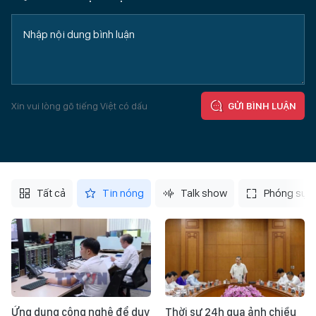
Xin vui lòng gõ tiếng Việt có dấu
GỬI BÌNH LUẬN
Tất cả
Tin nóng
Talk show
Phóng sự
Ứng dụng công nghệ để duy
Thời sự 24h qua ảnh chiều