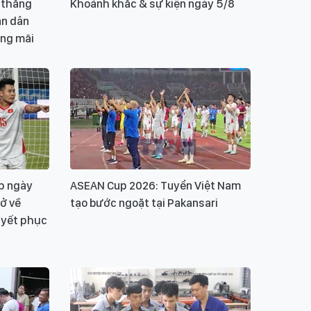
n thắng
Khoảnh khắc & sự kiện ngày 5/8
ân dân
ang mãi
p ngày
ASEAN Cup 2026: Tuyển Việt Nam
rở về
tạo bước ngoặt tại Pakansari
uyết phục