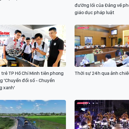
đường lối của Đảng về phổ
giáo dục pháp luật
 trẻ TP Hồ Chí Minh tiên phong
Thời sự 24h qua ảnh chiề
g 'Chuyển đổi số - Chuyển
g xanh'