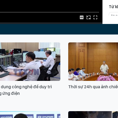
Từ k
tin 
Liba
giải
 dụng công nghệ để duy trì
Thời sự 24h qua ảnh chiề
g ứng điện
Xin v