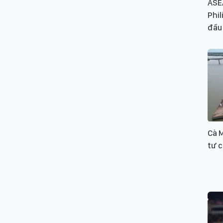
ASE
Phil
đầu
Cà 
tư 