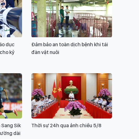
áo dục
Đảm bảo an toàn dịch bệnh khi tái
 cho kỷ
đàn vật nuôi
 Sang Sik
Thời sự 24h qua ảnh chiều 5/8
đường dài