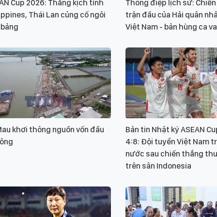
AN Cup 2026: Thắng kịch tính
Thông điệp lịch sử: Chiế
ippines, Thái Lan củng cố ngôi
trận đầu của Hải quân nh
 bảng
Việt Nam - bản hùng ca v
Mau khơi thông nguồn vốn đầu
Bản tin Nhật ký ASEAN Cu
công
4:8: Đội tuyển Việt Nam t
nước sau chiến thắng th
trên sân Indonesia