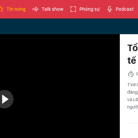
Tin nóng
Talk show
Phóng sự
Podcast
Tổ
tế
0
Tình 
đáng 
và Li
người