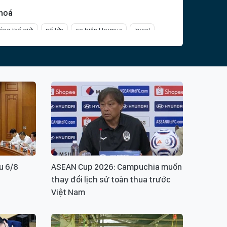
hoá
nóng thế giới
nổ lớn
eo biển Hormuz
Israel
n
đàm phán Israel Liban
Mỹ
người di cư
 cứu người di cư
di cư Châu Âu
Ý KIẾN BẠN ĐỌC
u 6/8
ASEAN Cup 2026: Campuchia muốn
thay đổi lịch sử toàn thua trước
ui lòng gõ tiếng Việt có dấu
GỬI BÌNH LUẬN
Việt Nam