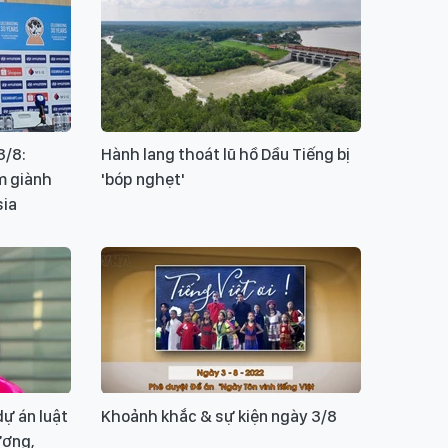
3/8:
Hành lang thoát lũ hồ Dầu Tiếng bị
m giành
'bóp nghẹt'
sia
dự án luật
Khoảnh khắc & sự kiện ngày 3/8
ương,