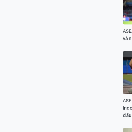
ASE
và n
ASE
Indo
đầu