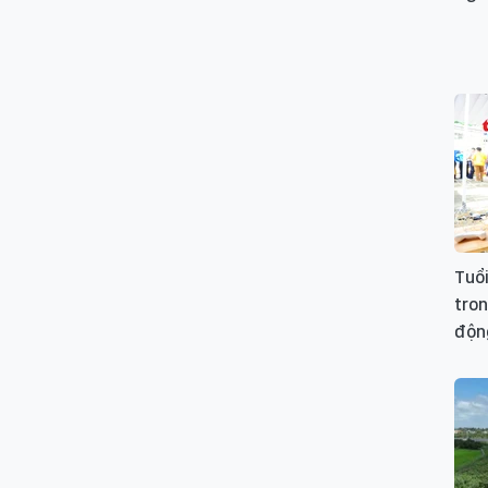
Tuổi
tron
độn