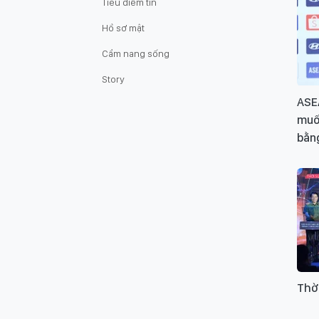
Tiêu điểm tin
Hồ sơ mật
Cẩm nang sống
Story
ASE
muố
bằn
Thờ