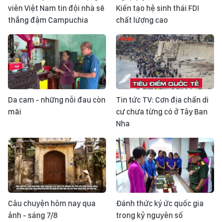
viên Việt Nam tin đội nhà sẽ
Kiến tạo hệ sinh thái FDI
thắng đậm Campuchia
chất lượng cao
Da cam - những nỗi đau còn
Tin tức TV: Cơn địa chấn di
mãi
cư chưa từng có ở Tây Ban
Nha
Câu chuyện hôm nay qua
Đánh thức ký ức quốc gia
ảnh - sáng 7/8
trong kỷ nguyên số