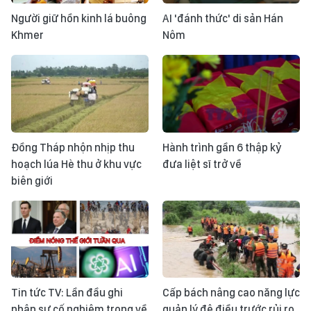
Người giữ hồn kinh lá buông
AI 'đánh thức' di sản Hán
Khmer
Nôm
Đồng Tháp nhộn nhịp thu
Hành trình gần 6 thập kỷ
hoạch lúa Hè thu ở khu vực
đưa liệt sĩ trở về
biên giới
Tin tức TV: Lần đầu ghi
Cấp bách nâng cao năng lực
nhận sự cố nghiêm trọng về
quản lý đê điều trước rủi ro