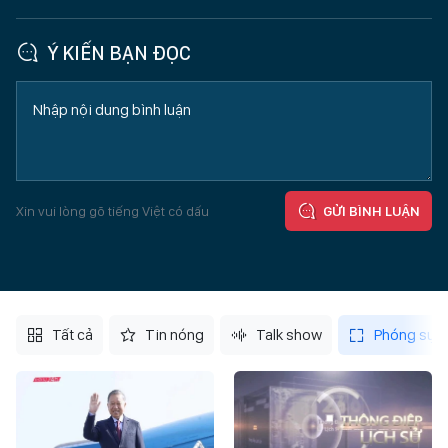
Ý KIẾN BẠN ĐỌC
Xin vui lòng gõ tiếng Việt có dấu
GỬI BÌNH LUẬN
Tất cả
Tin nóng
Talk show
Phóng sự