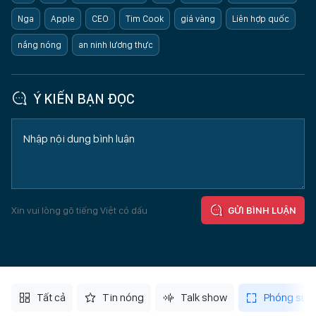
Nga
Apple
CEO
Tim Cook
giá vàng
Liên hợp quốc
nắng nóng
an ninh lương thực
Ý KIẾN BẠN ĐỌC
Xin vui lòng gõ tiếng Việt có dấu
GỬI BÌNH LUẬN
Tất cả
Tin nóng
Talk show
Phóng sự