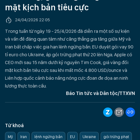
mặt kịch bản tiêu cực
24/04/2026 22:05
Trong tuần từ ngày 19 - 25/4/2026 đã diễn ra một số sự kiện
và vấn đề đáng quan tâm như căng thẳng gia tăng giữa Mỹ và
Iran bất chấp việc gia hạn lệnh ngừng bắn; EU duyệt gói vay 90
tỉ euro cho Ukraine, áp gói trừng phạt thứ 20 lên Nga; Apple có
CEO mới sau 15 năm dưới kỷ nguyên Tim Cook, giá vàng đối
mặt kịch bản tiêu cực sau khi mất mốc 4.800 USD/ounce và
Liên hợp quốc cảnh báo nắng nóng cực đoan đe dọa an ninh
lương thực toàn cầu.
Báo Tin tức và Dân tộc/TTXVN
Từ khoá
Mỹ
Iran
lệnh ngừng bắn
EU
Ukraine
gói trừng phạt