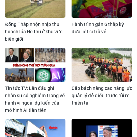
Đồng Tháp nhộn nhịp thu
Hành trình gần 6 thập kỷ
hoạch lúa Hè thu ở khu vực
đưa liệt sĩ trở về
biên giới
Tin tức TV: Lần đầu ghi
Cấp bách nâng cao năng lực
nhận sự cố nghiêm trọng về
quản lý đê điều trước rủi ro
hành vi ngoài dự kiến của
thiên tai
mô hình AI tiên tiến