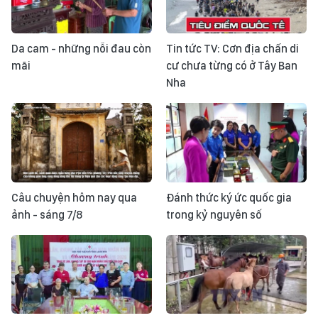
Da cam - những nỗi đau còn
Tin tức TV: Cơn địa chấn di
mãi
cư chưa từng có ở Tây Ban
Nha
Câu chuyện hôm nay qua
Đánh thức ký ức quốc gia
ảnh - sáng 7/8
trong kỷ nguyên số