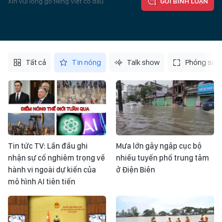
Xin vui lòng gõ tiếng Việt có dấu
GỬI BÌNH LUẬN
Tất cả
Tin nóng
Talk show
Phóng sự
Tin tức TV: Lần đầu ghi
Mưa lớn gây ngập cục bộ
nhận sự cố nghiêm trọng về
nhiều tuyến phố trung tâm
hành vi ngoài dự kiến của
ở Điện Biên
mô hình AI tiên tiến