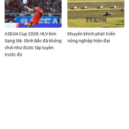
ASEAN Cup 2026: HLV Kim
Khuyến khích phát triển
Sang Sik: Đình Bắc đã không
nông nghiệp hiện đại
chơi như được tập luyện
trước đó
Làm chủ công nghệ vaccine
Khoảnh khắc & sự kiện ngày
để chủ động phòng, chống
1/8
dịch bệnh