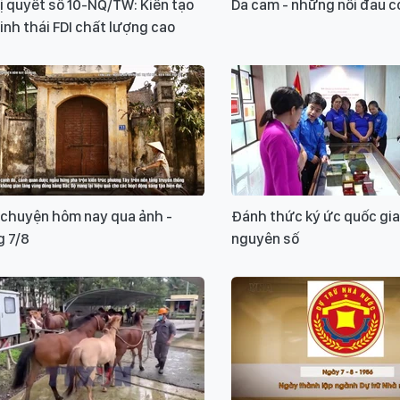
 quyết số 10-NQ/TW: Kiến tạo
Da cam - những nỗi đau c
inh thái FDI chất lượng cao
 chuyện hôm nay qua ảnh -
Đánh thức ký ức quốc gia
g 7/8
nguyên số