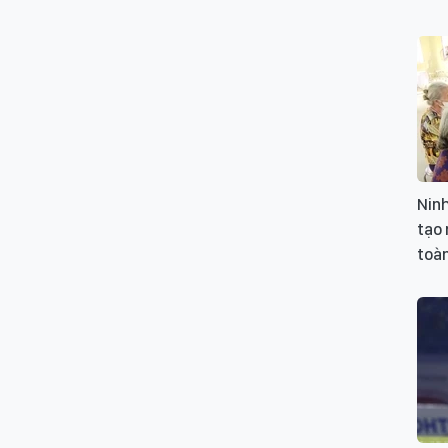
Nin
tạo
toàn