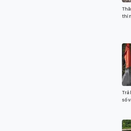
Thăm
thí
Trả 
số 