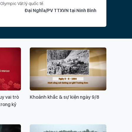
Olympic Vật lý quốc tế.
Đại Nghĩa/PV TTXVN tại Ninh Bình
hoá
iáo
Phạm Thị Trang Nhung
ng THPT chuyên Biên Hòa
Ninh Bình
môn Vật lý
i truyền lửa
Olympic Vật lý quốc tế
Ý KIẾN BẠN ĐỌC
y vai trò
Khoảnh khắc & sự kiện ngày 9/8
trong kỷ