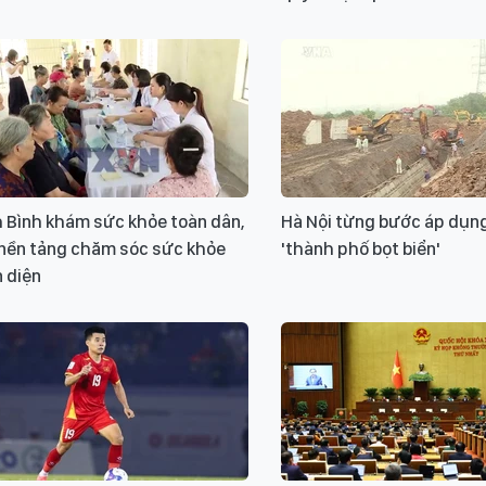
h Bình khám sức khỏe toàn dân,
Hà Nội từng bước áp dụn
 nền tảng chăm sóc sức khỏe
'thành phố bọt biển'
 diện