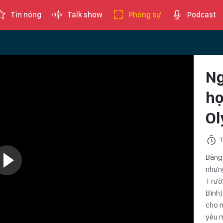
Tin nóng
Talk show
Phóng sự
Podcast
Ng
họ
Ol
1
Bằng 
nhữn
Trườ
Bình)
cho n
yêu m