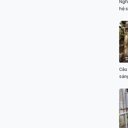
Nghị
hệ s
Câu
sán