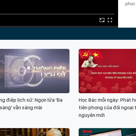
phục 
Từ k
Cô g
Trườ
ngườ
g điệp lịch sử: Ngọn lửa 'Ba
Học Bác mỗi ngày: Phát hu
sàng' vẫn sáng mãi
tiên phong của đối ngoại 
nguyên mới