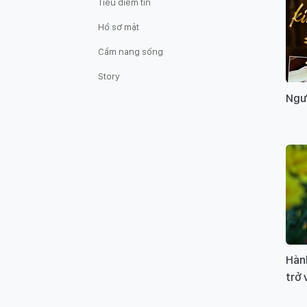
Tiêu điểm tin
Hồ sơ mật
Cẩm nang sống
Story
Ngư
Hành
trở 