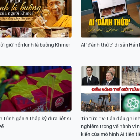
Xin v
ời giữ hồn kinh lá buông Khmer
AI 'đánh thức' di sản Há
 trình gần 6 thập kỷ đưa liệt sĩ
Tin tức TV: Lần đầu ghi n
về
nghiêm trọng về hành vi 
kiến của mô hình AI tiên ti