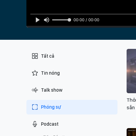
00:00 / 00:00
Tất cả
Tin nóng
Talk show
Thôn
Phóng sự
sẵn 
Podcast