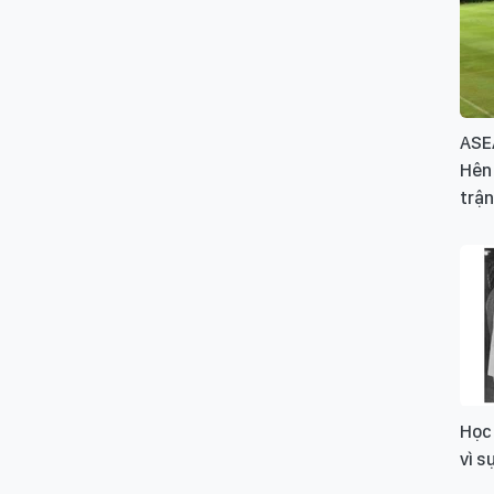
ASE
Hên 
trậ
Học 
vì s