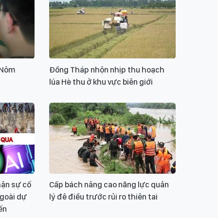
ui lòng gõ tiếng Việt có dấu
GỬI BÌNH LUẬN
n Nôm
Đồng Tháp nhộn nhịp thu hoạch
lúa Hè thu ở khu vực biên giới
hận sự cố
Cấp bách nâng cao năng lực quản
ngoài dự
lý đê điều trước rủi ro thiên tai
ến