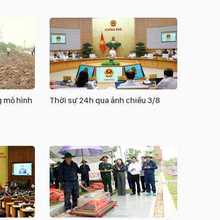
g mô hình
Thời sự 24h qua ảnh chiều 3/8