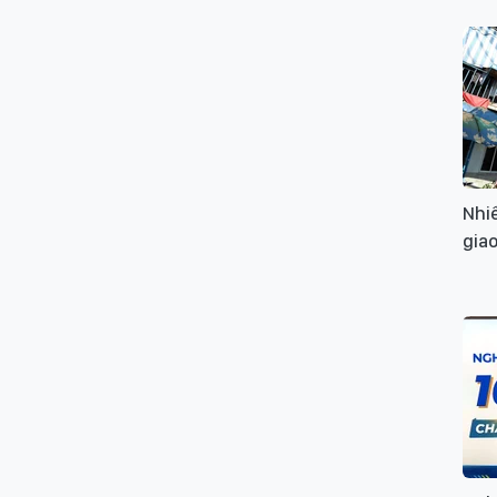
Nhiề
gia