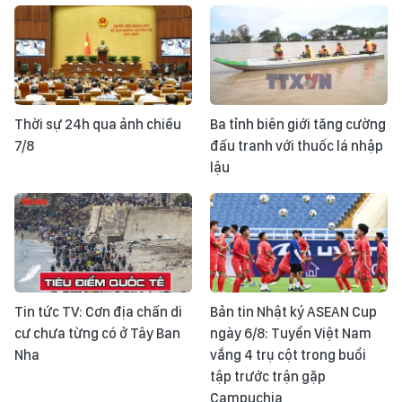
Thời sự 24h qua ảnh chiều
Ba tỉnh biên giới tăng cường
7/8
đấu tranh với thuốc lá nhập
lậu
Tin tức TV: Cơn địa chấn di
Bản tin Nhật ký ASEAN Cup
cư chưa từng có ở Tây Ban
ngày 6/8: Tuyển Việt Nam
Nha
vắng 4 trụ cột trong buổi
tập trước trận gặp
Campuchia