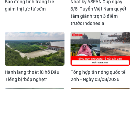
Báo động tình trạng trẻ
Nhật ký ASEAN Cup ngày
giảm thị lực từ sớm
3/8: Tuyển Việt Nam quyết
tâm giành trọn 3 điểm
trước Indonesia
Hành lang thoát lũ hồ Dầu
Tổng hợp tin nóng quốc tế
Tiếng bị 'bóp nghẹt'
24h - Ngày 03/08/2026
Quốc hội thảo luận nhiều dự
Khoảnh khắc & sự kiện ngày