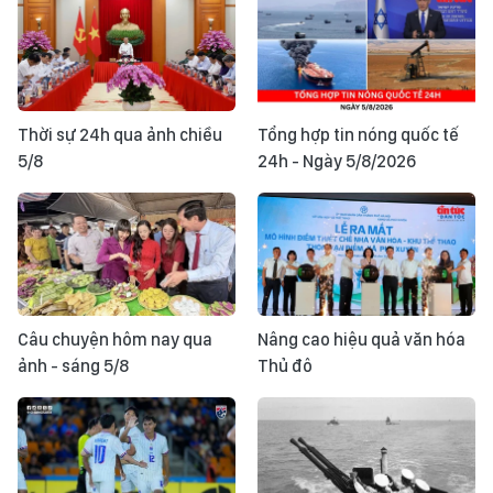
Thời sự 24h qua ảnh chiều
Tổng hợp tin nóng quốc tế
5/8
24h - Ngày 5/8/2026
Câu chuyện hôm nay qua
Nâng cao hiệu quả văn hóa
ảnh - sáng 5/8
Thủ đô