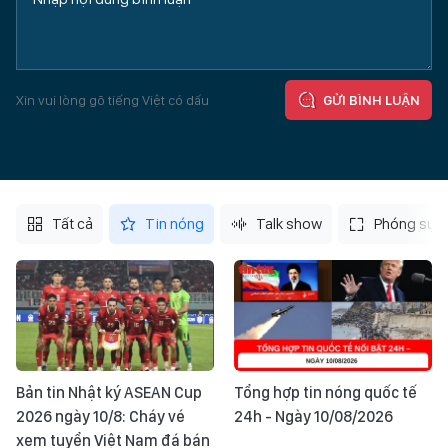
Xin vui lòng gõ tiếng Việt có dấu
GỬI BÌNH LUẬN
Tất cả
Tin nóng
Talk show
Phóng sự
Bản tin Nhật ký ASEAN Cup
Tổng hợp tin nóng quốc tế
2026 ngày 10/8: Cháy vé
24h - Ngày 10/08/2026
xem tuyển Việt Nam đá bán