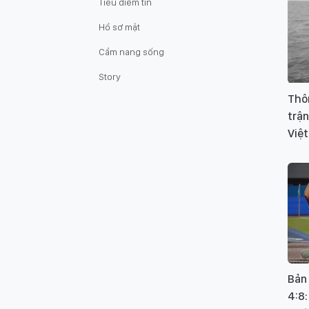
Tiêu điểm tin
Hồ sơ mật
Cẩm nang sống
Story
Thôn
trận
Việt
Bản
4:8: