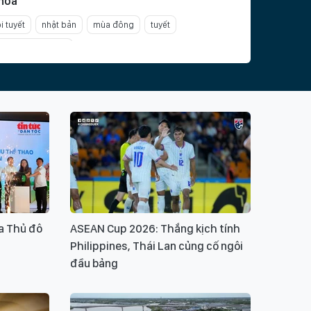
hoá
i tuyết
nhật bản
mùa đông
tuyết
ội Tuyết Sapporo
Ý KIẾN BẠN ĐỌC
ui lòng gõ tiếng Việt có dấu
GỬI BÌNH LUẬN
a Thủ đô
ASEAN Cup 2026: Thắng kịch tính
Philippines, Thái Lan củng cố ngôi
đầu bảng