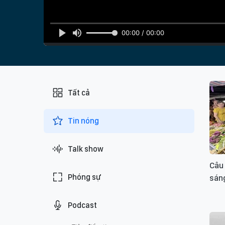
00:00 / 00:00
Tất cả
Tin nóng
Talk show
Câu
Phóng sự
sán
Podcast