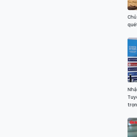
Chủ 
qué
Nhậ
Tuy
trọn