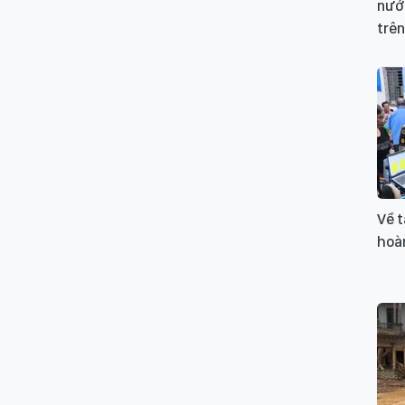
nướ
trên
Về t
hoàn