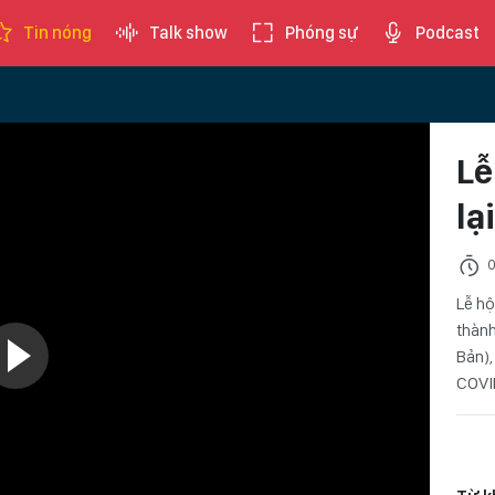
Tin nóng
Talk show
Phóng sự
Podcast
Lễ
lạ
0
Lễ hộ
thành
Bản),
COVI