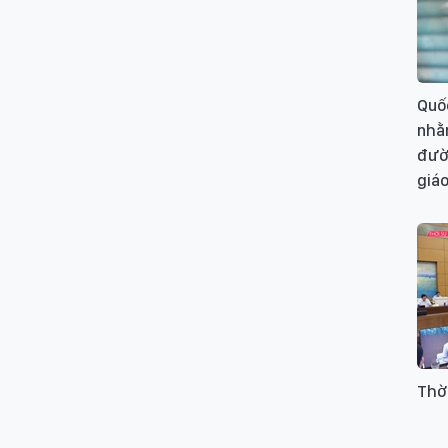
Quốc
nhằ
đườn
giáo
Thờ