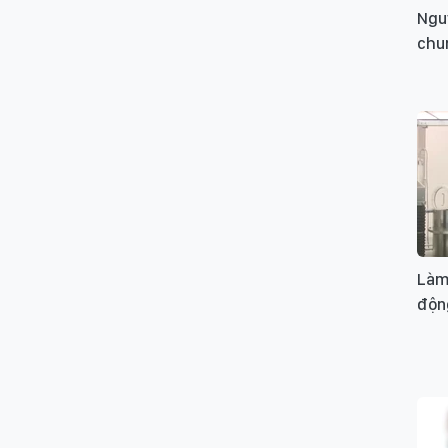
Nguy
chun
Làm
độn