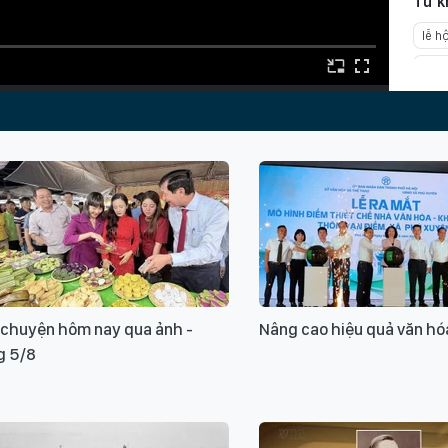
Từ k
lễ hộ
Lễ h
Xin v
 chuyện hôm nay qua ảnh -
Nâng cao hiệu quả văn hó
g 5/8