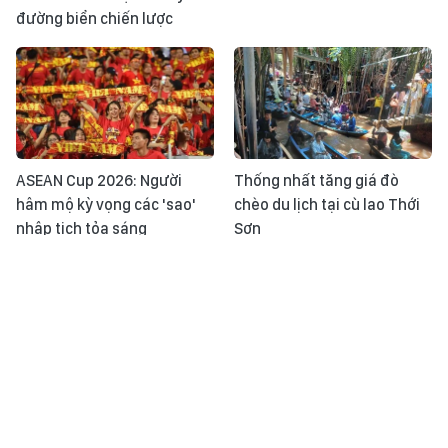
đường biển chiến lược
ASEAN Cup 2026: Người
Thống nhất tăng giá đò
hâm mộ kỳ vọng các 'sao'
chèo du lịch tại cù lao Thới
nhập tịch tỏa sáng
Sơn
Tin tức TV: Nam Âu rực lửa -
Nhật ký ASEAN Cup ngày
Khi những "siêu đám cháy"
31/7: Đội tuyển Việt Nam
trở thành phép thử mới
sẵn sàng cho trận đấu với