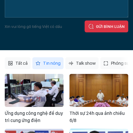
Xin vui lòng gõ tiếng Việt có dấu
GỬI BÌNH LUẬN
Tất cả
Tin nóng
Talk show
Phóng sự
Ứng dụng công nghệ để duy
Thời sự 24h qua ảnh chiều
trì cung ứng điện
6/8