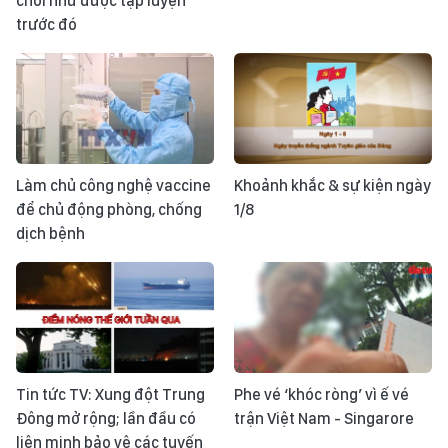
chơi như được tập luyện
trước đó
Làm chủ công nghệ vaccine
Khoảnh khắc & sự kiện ngày
để chủ động phòng, chống
1/8
dịch bệnh
Tin tức TV: Xung đột Trung
Phe vé ‘khóc ròng’ vì ế vé
Đông mở rộng; lần đầu có
trận Việt Nam - Singarore
liên minh bảo vệ các tuyến