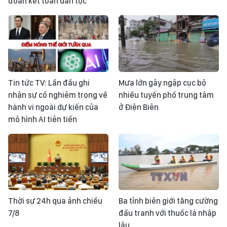
đoàn kết toàn dân tộc
Tin tức TV: Lần đầu ghi
Mưa lớn gây ngập cục bộ
nhận sự cố nghiêm trọng về
nhiều tuyến phố trung tâm
hành vi ngoài dự kiến của
ở Điện Biên
mô hình AI tiên tiến
Thời sự 24h qua ảnh chiều
Ba tỉnh biên giới tăng cường
7/8
đấu tranh với thuốc lá nhập
lậu