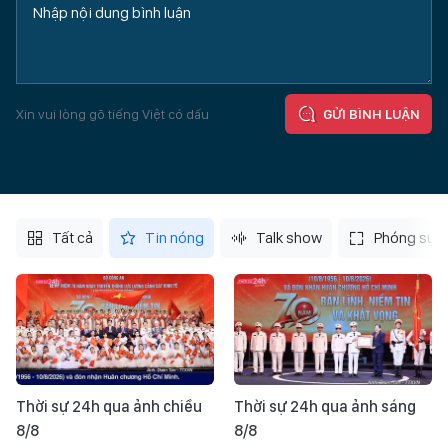
Xin vui lòng gõ tiếng Việt có dấu
GỬI BÌNH LUẬN
Tất cả
Tin nóng
Talk show
Phóng sự
Thời sự 24h qua ảnh chiều
Thời sự 24h qua ảnh sáng
8/8
8/8