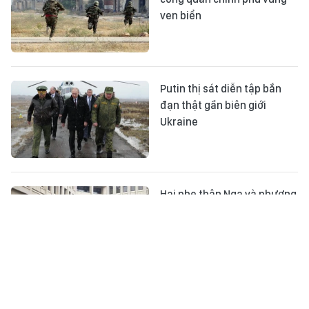
ven biển
Putin thị sát diễn tập bắn
đạn thật gần biên giới
Ukraine
Hai phe thân Nga và phương
Tây đụng độ tại Crưm
Xem quân đội Syria tấn