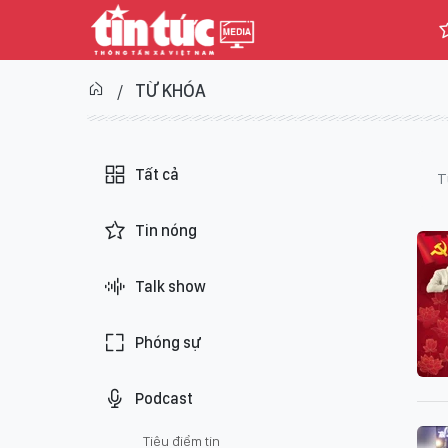
TỪ KHÓA
Tất cả
T
Tin nóng
Talk show
Phóng sự
Podcast
Tiêu điểm tin