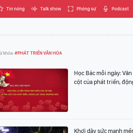
Tin nóng
Talk show
Phóng sự
Podcast
ừ khóa:
#PHÁT TRIỂN VĂN HÓA
Học Bác mỗi ngày: Văn h
cột của phát triển, độn
Khơi dậy sức mạnh mềm