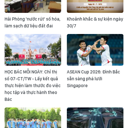
Hải Phòng 'nước rút' số hóa,
Khoảnh khắc & sự kiện ngày
làm sạch dữ liệu đất đai
30/7
HỌC BÁC MỖI NGÀY: Chỉ thị
ASEAN Cup 2026: Đình Bắc
số 07-CT/TW - Lấy kết quả
sẵn sàng phá lưới
thực hiện làm thước đo việc
Singapore
học tập và thực hành theo
Bác