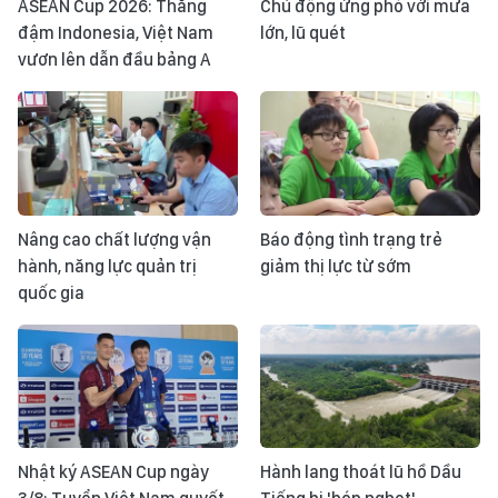
ASEAN Cup 2026: Thắng
Chủ động ứng phó với mưa
đậm Indonesia, Việt Nam
lớn, lũ quét
vươn lên dẫn đầu bảng A
Nâng cao chất lượng vận
Báo động tình trạng trẻ
hành, năng lực quản trị
giảm thị lực từ sớm
quốc gia
Nhật ký ASEAN Cup ngày
Hành lang thoát lũ hồ Dầu