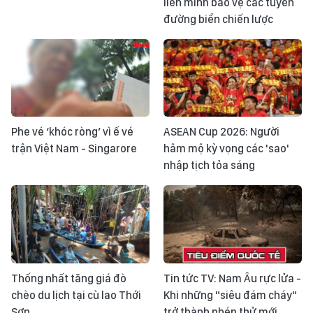
liên minh bảo vệ các tuyến
đường biển chiến lược
Phe vé ‘khóc ròng’ vì ế vé
ASEAN Cup 2026: Người
trận Việt Nam - Singarore
hâm mộ kỳ vọng các 'sao'
nhập tịch tỏa sáng
Thống nhất tăng giá đò
Tin tức TV: Nam Âu rực lửa -
chèo du lịch tại cù lao Thới
Khi những "siêu đám cháy"
Sơn
trở thành phép thử mới