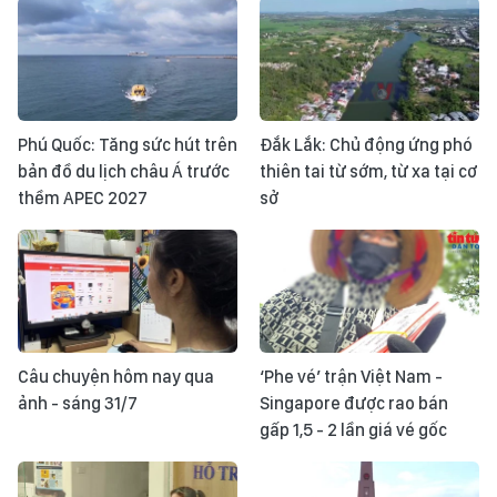
Phú Quốc: Tăng sức hút trên
Đắk Lắk: Chủ động ứng phó
bản đồ du lịch châu Á trước
thiên tai từ sớm, từ xa tại cơ
thềm APEC 2027
sở
Câu chuyện hôm nay qua
‘Phe vé’ trận Việt Nam -
ảnh - sáng 31/7
Singapore được rao bán
gấp 1,5 - 2 lần giá vé gốc