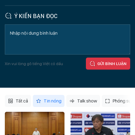
Ý KIẾN BẠN ĐỌC
Xin vui lòng gõ tiếng Việt có dấu
GỬI BÌNH LUẬN
Tất cả
Tin nóng
Talk show
Phóng sự