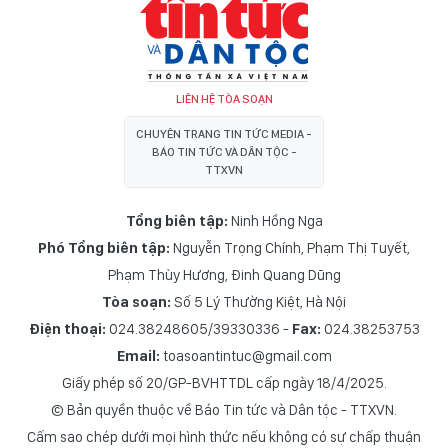
LIÊN HỆ TÒA SOẠN
CHUYÊN TRANG TIN TỨC MEDIA -
BÁO TIN TỨC VÀ DÂN TỘC -
TTXVN
Tổng biên tập:
Ninh Hồng Nga
Phó Tổng biên tập:
Nguyễn Trọng Chính
,
Phạm Thị Tuyết
,
Phạm Thùy Hương
,
Đinh Quang Dũng
Tòa soạn:
Số 5 Lý Thường Kiệt, Hà Nội
Điện thoại:
024.38248605/39330336 -
Fax:
024.38253753
Email:
toasoantintuc@gmail.com
Giấy phép số 20/GP-BVHTTDL cấp ngày 18/4/2025.
© Bản quyền thuộc về Báo Tin tức và Dân tộc - TTXVN.
Cấm sao chép dưới mọi hình thức nếu không có sự chấp thuận