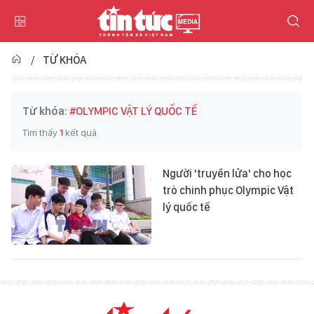
TỪ KHÓA
Từ khóa:
#OLYMPIC VẬT LÝ QUỐC TẾ
Tìm thấy
1
kết quả
Người 'truyền lửa' cho học
trò chinh phục Olympic Vật
lý quốc tế