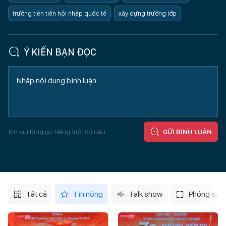
trường tiên tiến hội nhập quốc tế
xây dựng trường lớp
Ý KIẾN BẠN ĐỌC
Xin vui lòng gõ tiếng Việt có dấu
GỬI BÌNH LUẬN
Tất cả
Tin nóng
Talk show
Phóng sự