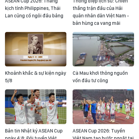
ASEAN Cup 2026: Thắng
Thông điệp lịch sử: Chiến
kịch tính Philippines, Thái
thắng trận đầu của Hải
Lan củng cố ngôi đầu bảng
quân nhân dân Việt Nam -
bản hùng ca vang mãi
Khoảnh khắc & sự kiện ngày
Cà Mau khơi thông nguồn
5/8
vốn đầu tư công
Bản tin Nhật ký ASEAN Cup
ASEAN Cup 2026: Tuyển
ngày 4:8: Đội tuyển Việt
Việt Nam tạo bước ngoặt tại