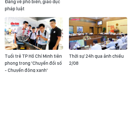
Đảng về phổ biến, giáo dục
pháp luật
Tuổi trẻ TP Hồ Chí Minh tiên
Thời sự 24h qua ảnh chiều
phong trong 'Chuyển đổi số
2/08
- Chuyển động xanh'
Đội tuyển Việt Nam ưu tiên
Diện mạo mới trên tuyến
hồi phục thể lực trước trận
cao tốc chiến lược vùng Tây