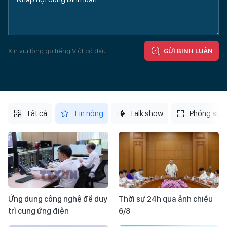
Xin vui lòng gõ tiếng Việt có dấu
GỬI BÌNH LUẬN
Tất cả
Tin nóng
Talk show
Phóng sự
Ứng dụng công nghệ để duy
Thời sự 24h qua ảnh chiều
trì cung ứng điện
6/8