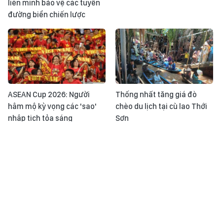
liên minh bảo vệ các tuyến
đường biển chiến lược
ASEAN Cup 2026: Người
Thống nhất tăng giá đò
hâm mộ kỳ vọng các 'sao'
chèo du lịch tại cù lao Thới
nhập tịch tỏa sáng
Sơn
Tin tức TV: Nam Âu rực lửa -
Nhật ký ASEAN Cup ngày
Khi những "siêu đám cháy"
31/7: Đội tuyển Việt Nam