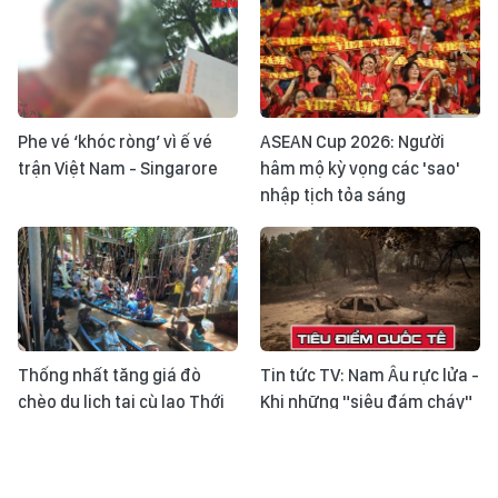
Phe vé ‘khóc ròng’ vì ế vé
ASEAN Cup 2026: Người
trận Việt Nam - Singarore
hâm mộ kỳ vọng các 'sao'
nhập tịch tỏa sáng
Thống nhất tăng giá đò
Tin tức TV: Nam Âu rực lửa -
chèo du lịch tại cù lao Thới
Khi những "siêu đám cháy"
Sơn
trở thành phép thử mới