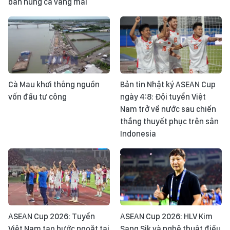
bản hùng ca vang mãi
Cà Mau khơi thông nguồn
Bản tin Nhật ký ASEAN Cup
vốn đầu tư công
ngày 4:8: Đội tuyển Việt
Nam trở về nước sau chiến
thắng thuyết phục trên sân
Indonesia
ASEAN Cup 2026: Tuyển
ASEAN Cup 2026: HLV Kim
Việt Nam tạo bước ngoặt tại
Sang Sik và nghệ thuật điều