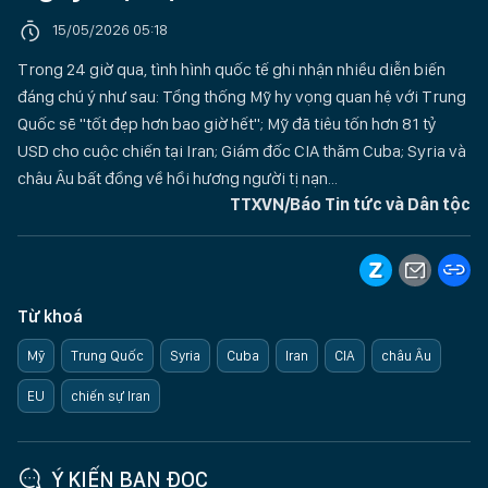
15/05/2026 05:18
Trong 24 giờ qua, tình hình quốc tế ghi nhận nhiều diễn biến
đáng chú ý như sau: Tổng thống Mỹ hy vọng quan hệ với Trung
Quốc sẽ "tốt đẹp hơn bao giờ hết"; Mỹ đã tiêu tốn hơn 81 tỷ
USD cho cuộc chiến tại Iran; Giám đốc CIA thăm Cuba; Syria và
châu Âu bất đồng về hồi hương người tị nạn...
TTXVN/Báo Tin tức và Dân tộc
Từ khoá
Mỹ
Trung Quốc
Syria
Cuba
Iran
CIA
châu Âu
EU
chiến sự Iran
Ý KIẾN BẠN ĐỌC