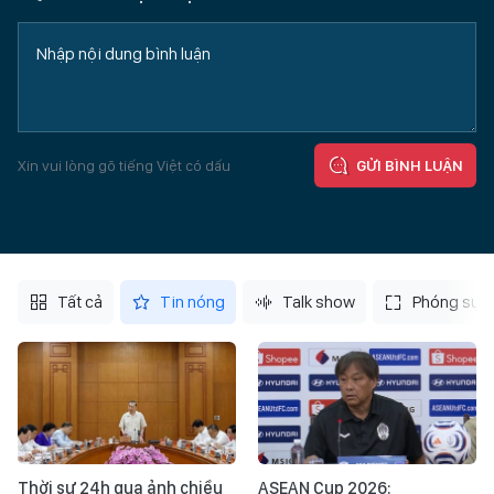
Xin vui lòng gõ tiếng Việt có dấu
GỬI BÌNH LUẬN
Tất cả
Tin nóng
Talk show
Phóng sự
Thời sự 24h qua ảnh chiều
ASEAN Cup 2026: