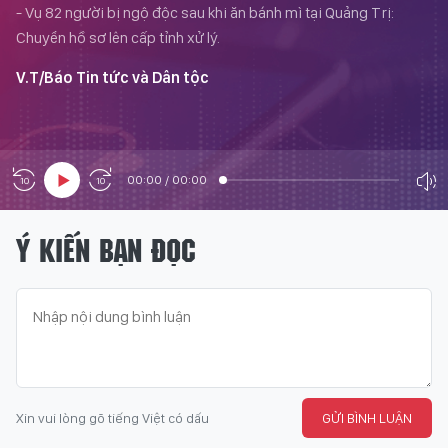
- Vụ 82 người bị ngộ độc sau khi ăn bánh mì tại Quảng Trị:
Chuyển hồ sơ lên cấp tỉnh xử lý.
V.T/Báo Tin tức và Dân tộc
00:00
/
00:00
Ý KIẾN BẠN ĐỌC
Xin vui lòng gõ tiếng Việt có dấu
GỬI BÌNH LUẬN