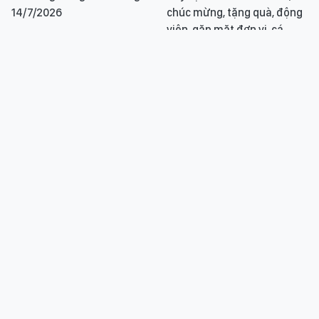
14/7/2026
chúc mừng, tặng quà, động
viên, gặp mặt đơn vị, cá
nhân là người dân tộc thiểu
số
Tin nóng trong nước sáng
Các chính sách đầu tư cho
13/7/2026
phát triển kinh tế - xã hội
vùng đồng bào dân tộc
thiểu số và miền núi