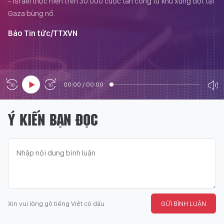
- Israel thực hiện trên 30.000 cuộc tấn công từ khu xung đột tại
Gaza bùng nổ.
Báo Tin tức/TTXVN
00:00
/
00:00
Ý KIẾN BẠN ĐỌC
Xin vui lòng gõ tiếng Việt có dấu
GỬI BÌNH LUẬN