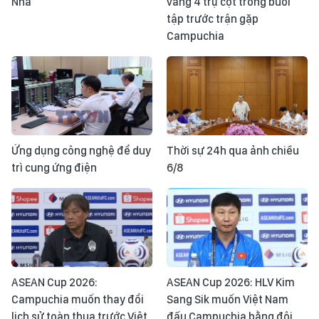
Nha
vắng 4 trụ cột trong buổi
tập trước trận gặp
Campuchia
Ứng dụng công nghệ để duy
Thời sự 24h qua ảnh chiều
trì cung ứng điện
6/8
ASEAN Cup 2026:
ASEAN Cup 2026: HLV Kim
Campuchia muốn thay đổi
Sang Sik muốn Việt Nam
lịch sử toàn thua trước Việt
đấu Campuchia bằng đội