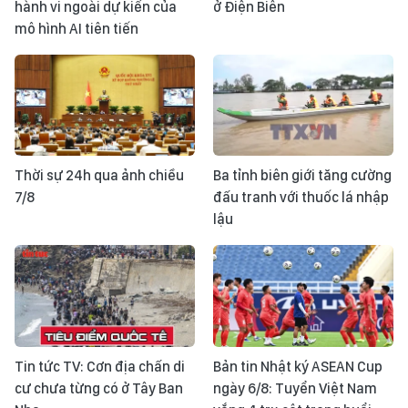
hành vi ngoài dự kiến của
ở Điện Biên
mô hình AI tiên tiến
Thời sự 24h qua ảnh chiều
Ba tỉnh biên giới tăng cường
7/8
đấu tranh với thuốc lá nhập
lậu
Tin tức TV: Cơn địa chấn di
Bản tin Nhật ký ASEAN Cup
cư chưa từng có ở Tây Ban
ngày 6/8: Tuyển Việt Nam