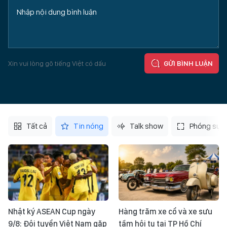
Xin vui lòng gõ tiếng Việt có dấu
GỬI BÌNH LUẬN
Tất cả
Tin nóng
Talk show
Phóng sự
Nhật ký ASEAN Cup ngày
Hàng trăm xe cổ và xe sưu
9/8: Đội tuyển Việt Nam gặp
tầm hội tụ tại TP Hồ Chí