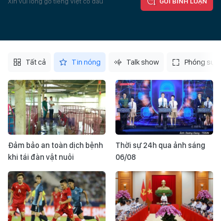
Xin vui lòng gõ tiếng Việt có dấu
GỬI BÌNH LUẬN
Tất cả
Tin nóng
Talk show
Phóng sự
Đảm bảo an toàn dịch bệnh
Thời sự 24h qua ảnh sáng
khi tái đàn vật nuôi
06/08