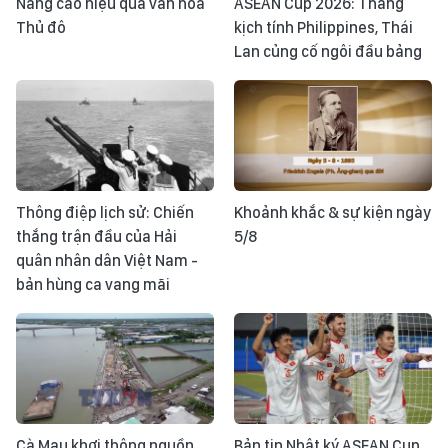
Nâng cao hiệu quả văn hóa
ASEAN Cup 2026: Thắng
Thủ đô
kịch tính Philippines, Thái
Lan củng cố ngôi đầu bảng
Thông điệp lịch sử: Chiến
Khoảnh khắc & sự kiện ngày
thắng trận đầu của Hải
5/8
quân nhân dân Việt Nam -
bản hùng ca vang mãi
Cà Mau khơi thông nguồn
Bản tin Nhật ký ASEAN Cup