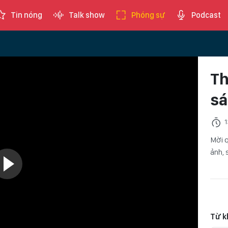
Tin nóng
Talk show
Phóng sự
Podcast
Th
sá
1
Mời q
ảnh, 
Từ k