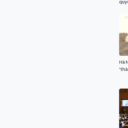
quyế
Hà 
'thà