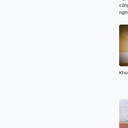
công
ngh
Kho