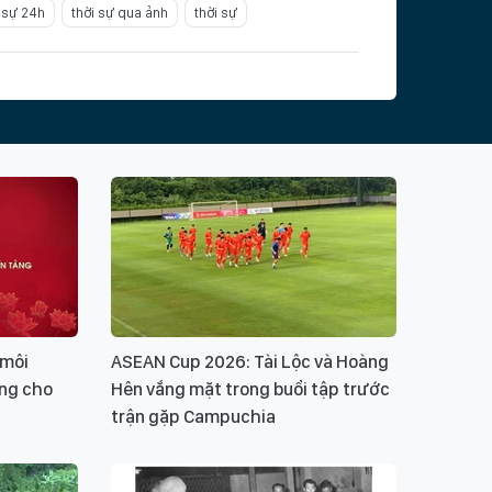
 sự 24h
thời sự qua ảnh
thời sự
Ý KIẾN BẠN ĐỌC
ui lòng gõ tiếng Việt có dấu
GỬI BÌNH LUẬN
 môi
ASEAN Cup 2026: Tài Lộc và Hoàng
ảng cho
Hên vắng mặt trong buổi tập trước
trận gặp Campuchia