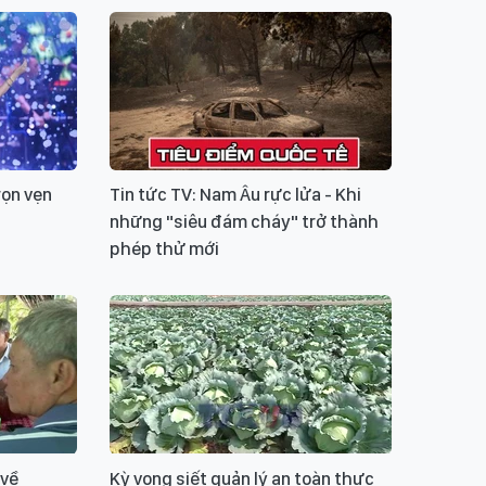
rọn vẹn
Tin tức TV: Nam Âu rực lửa - Khi
những "siêu đám cháy" trở thành
phép thử mới
 về
Kỳ vọng siết quản lý an toàn thực