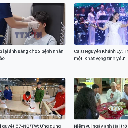
 lại ánh sáng cho 2 bệnh nhân
Ca sĩ Nguyễn Khánh Ly: T
èo
một 'Khát vọng tình yêu'
ị quyết 57-NQ/TW: Ứng dụng
Niềm vui ngày anh Hai trở