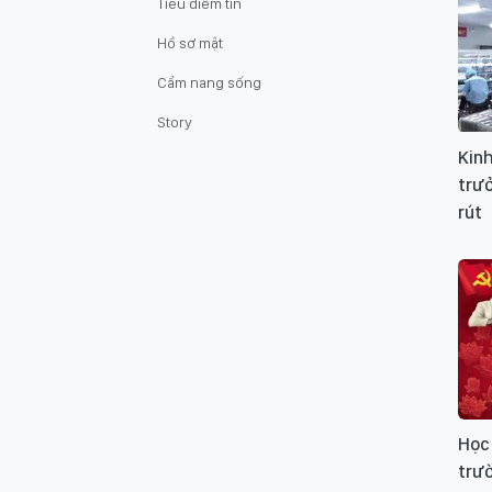
Tiêu điểm tin
Hồ sơ mật
Cẩm nang sống
Story
Kinh
trư
rút
Học 
trườ