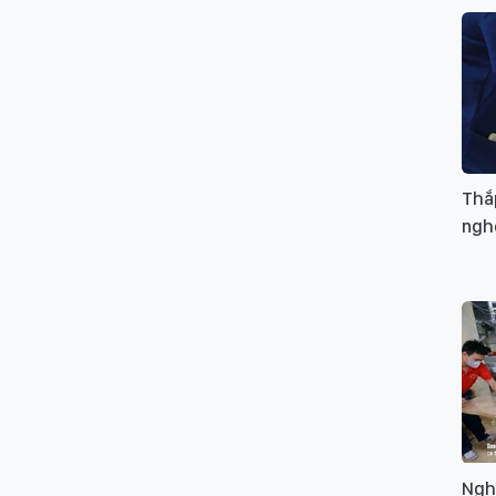
Thắp
ngh
Ngh