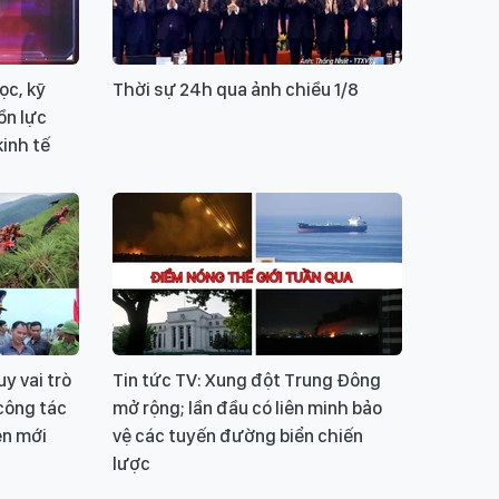
ọc, kỹ
Thời sự 24h qua ảnh chiều 1/8
ồn lực
kinh tế
y vai trò
Tin tức TV: Xung đột Trung Đông
công tác
mở rộng; lần đầu có liên minh bảo
ên mới
vệ các tuyến đường biển chiến
lược