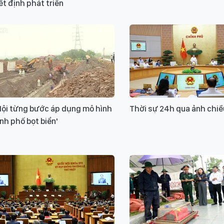
t định phát triển
Nội từng bước áp dụng mô hình
Thời sự 24h qua ảnh chiề
nh phố bọt biển'