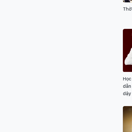
Thờ
Học
dẫn 
dậy