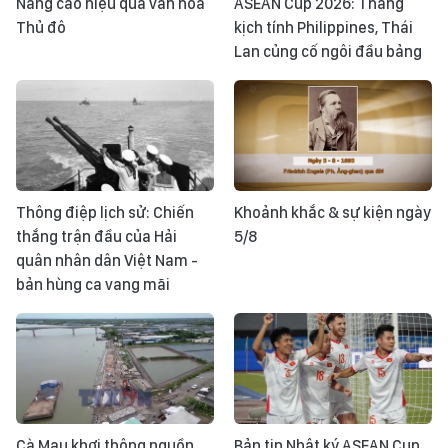
Nâng cao hiệu quả văn hóa
ASEAN Cup 2026: Thắng
Thủ đô
kịch tính Philippines, Thái
Lan củng cố ngôi đầu bảng
Thông điệp lịch sử: Chiến
Khoảnh khắc & sự kiện ngày
thắng trận đầu của Hải
5/8
quân nhân dân Việt Nam -
bản hùng ca vang mãi
Cà Mau khơi thông nguồn
Bản tin Nhật ký ASEAN Cup