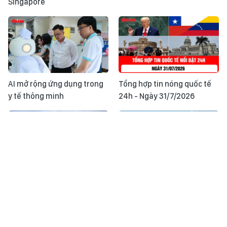
Singapore
AI mở rộng ứng dụng trong
Tổng hợp tin nóng quốc tế
y tế thông minh
24h - Ngày 31/7/2026
Phú Quốc: Tăng sức hút trên
Đắk Lắk: Chủ động ứng phó
bản đồ du lịch châu Á trước
thiên tai từ sớm, từ xa tại cơ
thềm APEC 2027
sở