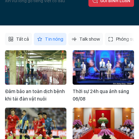
Xin vui lòng gõ tiếng Việt có dấu
GỬI BÌNH LUẬN
Tất cả
Tin nóng
Talk show
Phóng sự
Đảm bảo an toàn dịch bệnh
Thời sự 24h qua ảnh sáng
khi tái đàn vật nuôi
06/08