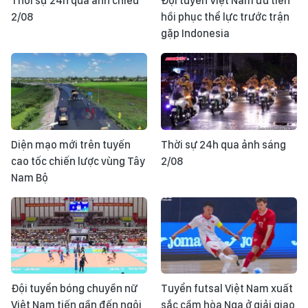
Thời sự 24h qua ảnh chiều
Đội tuyển Việt Nam ưu tiên
2/08
hồi phục thể lực trước trận
gặp Indonesia
Diện mạo mới trên tuyến
Thời sự 24h qua ảnh sáng
cao tốc chiến lược vùng Tây
2/08
Nam Bộ
Đội tuyển bóng chuyền nữ
Tuyển futsal Việt Nam xuất
Việt Nam tiến gần đến ngôi
sắc cầm hòa Nga ở giải giao