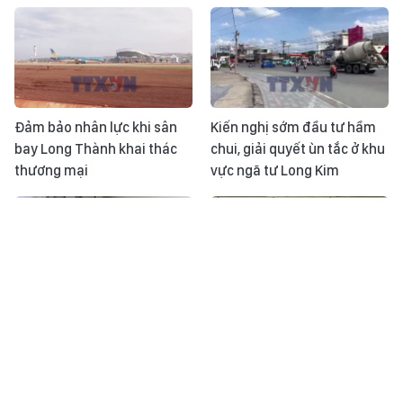
Đảm bảo nhân lực khi sân
Kiến nghị sớm đầu tư hầm
bay Long Thành khai thác
chui, giải quyết ùn tắc ở khu
thương mại
vực ngã tư Long Kim
Ngành y tế Việt Nam làm
Bản tin Nhật ký ASEAN Cup
chủ công nghệ sản xuất
ngày 30/7: Đội tuyển Việt
vaccine
Nam tự tin giành chiến
thắng trước Singapore