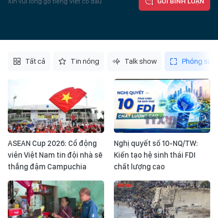
Xin vui lòng gõ tiếng Việt có dấu
GỬI BÌNH LUẬN
Tất cả
Tin nóng
Talk show
Phóng sự
ASEAN Cup 2026: Cổ động
Nghị quyết số 10-NQ/TW:
viên Việt Nam tin đội nhà sẽ
Kiến tạo hệ sinh thái FDI
thắng đậm Campuchia
chất lượng cao