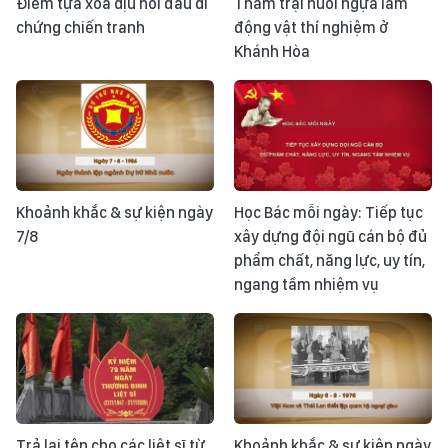
Điểm tựa xoa dịu nỗi đau di
Thăm trại nuôi ngựa làm
chứng chiến tranh
động vật thí nghiệm ở
Khánh Hòa
Khoảnh khắc & sự kiện ngày
Học Bác mỗi ngày: Tiếp tục
7/8
xây dựng đội ngũ cán bộ đủ
phẩm chất, năng lực, uy tín,
ngang tầm nhiệm vụ
Trả lại tên cho các liệt sĩ từ
Khoảnh khắc & sự kiện ngày