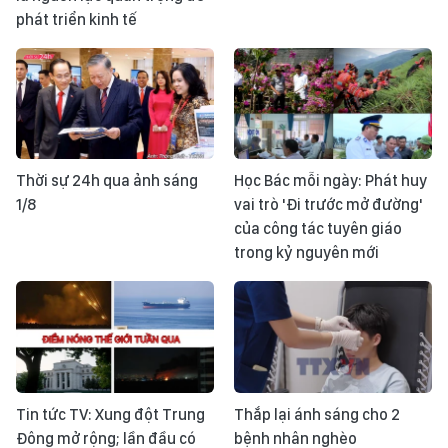
phát triển kinh tế
Thời sự 24h qua ảnh sáng
Học Bác mỗi ngày: Phát huy
1/8
vai trò 'Đi trước mở đường'
của công tác tuyên giáo
trong kỷ nguyên mới
Tin tức TV: Xung đột Trung
Thắp lại ánh sáng cho 2
Đông mở rộng; lần đầu có
bệnh nhân nghèo