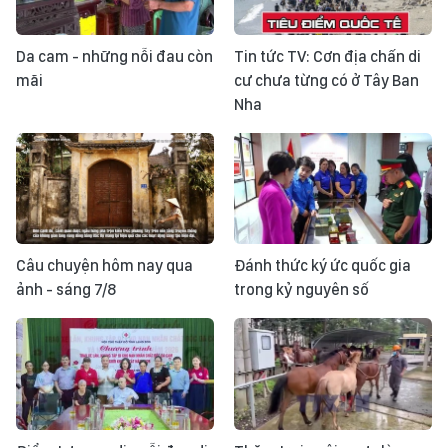
Da cam - những nỗi đau còn
Tin tức TV: Cơn địa chấn di
mãi
cư chưa từng có ở Tây Ban
Nha
Câu chuyện hôm nay qua
Đánh thức ký ức quốc gia
ảnh - sáng 7/8
trong kỷ nguyên số