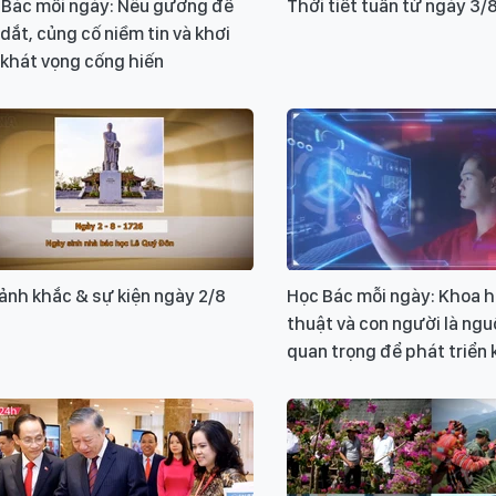
 Bác mỗi ngày: Nêu gương để
Thời tiết tuần từ ngày 3/
dắt, củng cố niềm tin và khơi
 khát vọng cống hiến
ảnh khắc & sự kiện ngày 2/8
Học Bác mỗi ngày: Khoa h
thuật và con người là ngu
quan trọng để phát triển 