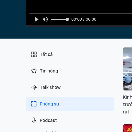
00:00 / 00:00
Tất cả
Tin nóng
Talk show
Kinh
Phóng sự
trư
rút
Podcast