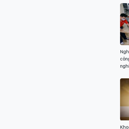
Ngh
công
ngh
Kho