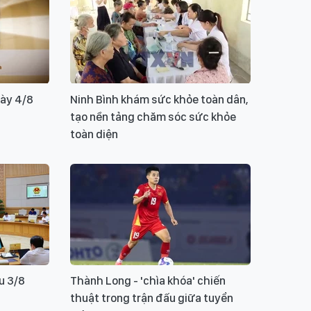
ui lòng gõ tiếng Việt có dấu
GỬI BÌNH LUẬN
gày 4/8
Ninh Bình khám sức khỏe toàn dân,
tạo nền tảng chăm sóc sức khỏe
toàn diện
u 3/8
Thành Long - 'chìa khóa' chiến
thuật trong trận đấu giữa tuyển