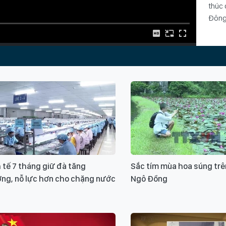
thúc 
Đông
Từ k
Quốc
mở r
đẩy 
di d
 tế 7 tháng giữ đà tăng
Sắc tím mùa hoa súng tr
phườ
ởng, nỗ lực hơn cho chặng nước
Ngô Đồng