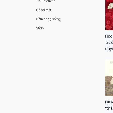
Tiêu điểm tin
Hồ sơ mật
Cẩm nang sống
Story
Học 
trườ
quyế
Hà 
'thà