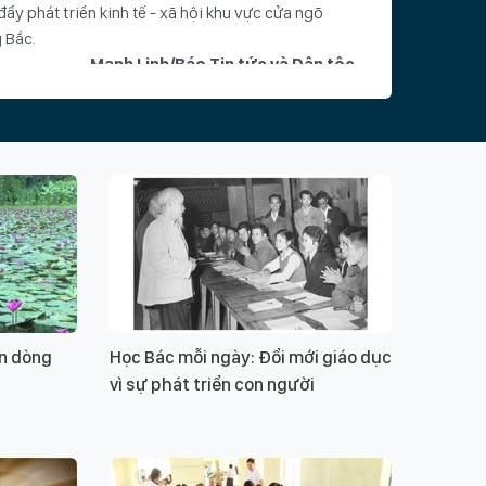
đẩy phát triển kinh tế - xã hội khu vực cửa ngõ
 Bắc.
Mạnh Linh/Báo Tin tức và Dân tộc
hoá
 lộ 13
giao thông
tp hồ chí minh
ộng quốc lộ 13
nhanh giải phóng mặt bằng quốc lộ 13
ời nhà dân trên quốc lộ 13
ban giao thông
ên dòng
Học Bác mỗi ngày: Đổi mới giáo dục
ng hiệp bình
vì sự phát triển con người
Ý KIẾN BẠN ĐỌC