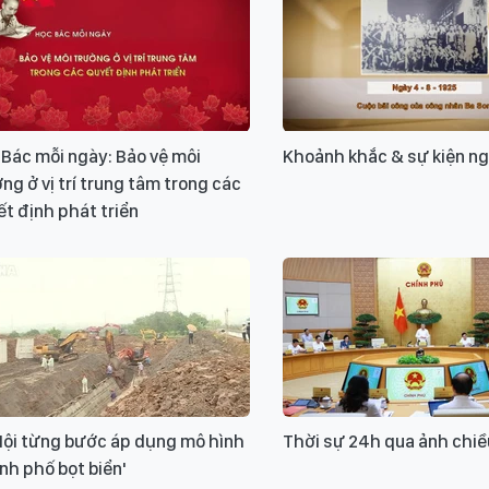
Xin v
Bác mỗi ngày: Bảo vệ môi
Khoảnh khắc & sự kiện n
ng ở vị trí trung tâm trong các
t định phát triển
Nội từng bước áp dụng mô hình
Thời sự 24h qua ảnh chiề
nh phố bọt biển'