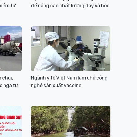
niềm tự
để nâng cao chất lượng dạy và học
 chui,
Ngành y tế Việt Nam làm chủ công
ực ngã tư
nghệ sản xuất vaccine