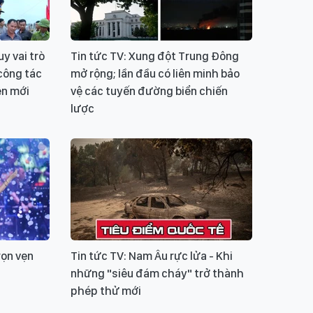
y vai trò
Tin tức TV: Xung đột Trung Đông
công tác
mở rộng; lần đầu có liên minh bảo
ên mới
vệ các tuyến đường biển chiến
lược
rọn vẹn
Tin tức TV: Nam Âu rực lửa - Khi
những "siêu đám cháy" trở thành
phép thử mới