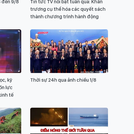
8 đến 9/8
Tin tức TV nổi bật tuần qua: Khẩn
trương cụ thể hóa các quyết sách
thành chương trình hành động
ọc, kỹ
Thời sự 24h qua ảnh chiều 1/8
ồn lực
kinh tế