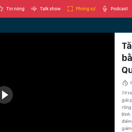
Tin nóng
Talk show
Phóng sự
Podcast
Tă
bằ
Qu
0
TP Hồ
giải 
rộng 
Bình.
điểm 
giảm 