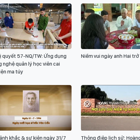
ị quyết 57-NQ/TW: Ứng dụng
Niềm vui ngày anh Hai trở
 nghệ quản lý học viên cai
iện ma túy
ảnh khắc & sự kiện ngày 31/7
Thông điệp lịch sử: Hoàn