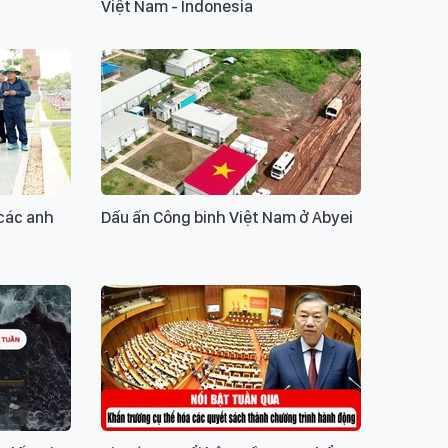
Việt Nam - Indonesia
 các anh
Dấu ấn Công binh Việt Nam ở Abyei