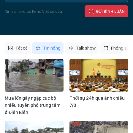
Xin vui lòng gõ tiếng Việt có dấu
GỬI BÌNH LUẬN
Tất cả
Tin nóng
Talk show
Phóng sự
Mưa lớn gây ngập cục bộ
Thời sự 24h qua ảnh chiều
nhiều tuyến phố trung tâm
7/8
ở Điện Biên