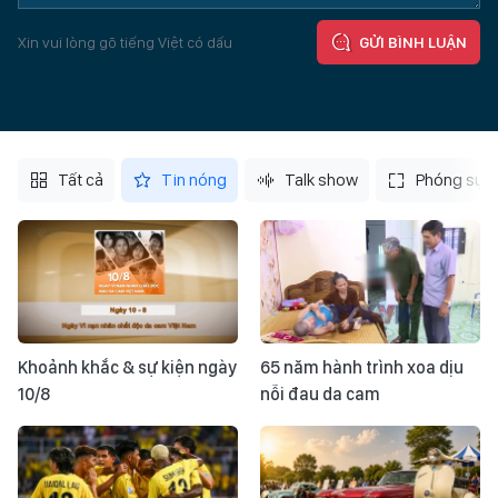
Xin vui lòng gõ tiếng Việt có dấu
GỬI BÌNH LUẬN
Tất cả
Tin nóng
Talk show
Phóng sự
Khoảnh khắc & sự kiện ngày
65 năm hành trình xoa dịu
10/8
nỗi đau da cam