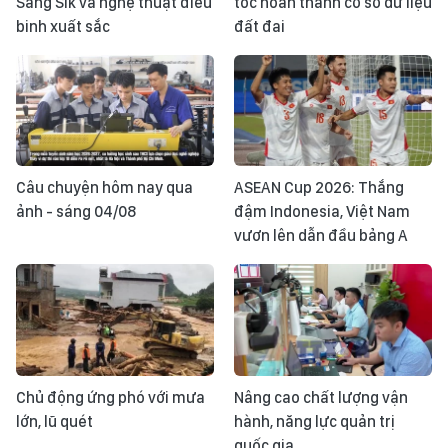
Sang Sik và nghệ thuật điều
tốc hoàn thành cơ sở dữ liệu
binh xuất sắc
đất đai
Câu chuyện hôm nay qua
ASEAN Cup 2026: Thắng
ảnh - sáng 04/08
đậm Indonesia, Việt Nam
vươn lên dẫn đầu bảng A
Chủ động ứng phó với mưa
Nâng cao chất lượng vận
lớn, lũ quét
hành, năng lực quản trị
quốc gia