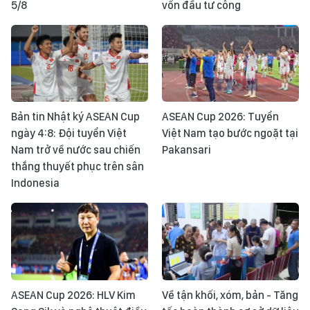
5/8
vốn đầu tư công
Bản tin Nhật ký ASEAN Cup
ASEAN Cup 2026: Tuyển
ngày 4:8: Đội tuyển Việt
Việt Nam tạo bước ngoặt tại
Nam trở về nước sau chiến
Pakansari
thắng thuyết phục trên sân
Indonesia
ASEAN Cup 2026: HLV Kim
Về tận khối, xóm, bản - Tăng