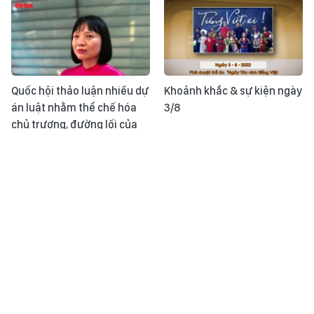
Quốc hội thảo luận nhiều dự
Khoảnh khắc & sự kiện ngày
án luật nhằm thể chế hóa
3/8
chủ trương, đường lối của
Đảng về phổ biến, giáo dục
pháp luật
Tuổi trẻ TP Hồ Chí Minh tiên
Thời sự 24h qua ảnh chiều
phong trong 'Chuyển đổi số
2/08
- Chuyển động xanh'