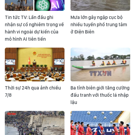
Tin tức TV: Lần đầu ghi
Mưa lớn gây ngập cục bộ
nhận sự cố nghiêm trọng về
nhiều tuyến phố trung tâm
hành vi ngoài dự kiến của
ở Điện Biên
mô hình AI tiên tiến
Thời sự 24h qua ảnh chiều
Ba tỉnh biên giới tăng cường
7/8
đấu tranh với thuốc lá nhập
lậu