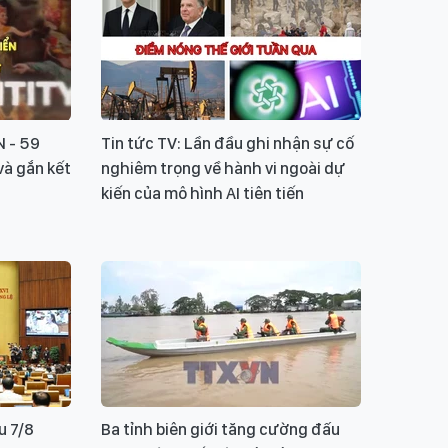
N - 59
Tin tức TV: Lần đầu ghi nhận sự cố
và gắn kết
nghiêm trọng về hành vi ngoài dự
kiến của mô hình AI tiên tiến
u 7/8
Ba tỉnh biên giới tăng cường đấu