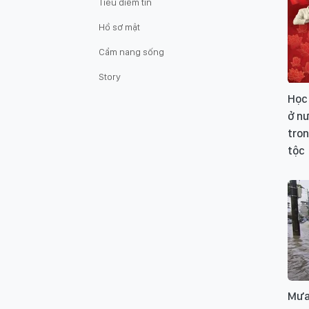
Tiêu điểm tin
Hồ sơ mật
Cẩm nang sống
Story
Học
ở nư
tron
tộc
Mưa