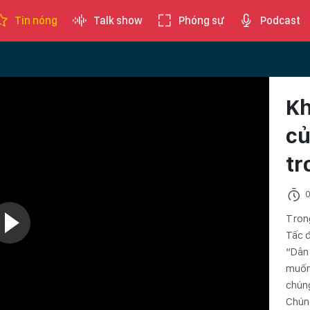
Tin nóng
Talk show
Phóng sự
Podcast
Kh
củ
tr
0
Trong
Tấc đ
“Dân 
muốn 
chúng
Chúng