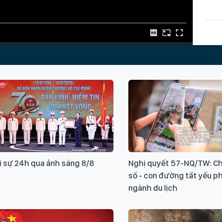
Từ k
Học
tờ b
giai
i sự 24h qua ảnh sáng 8/8
Nghị quyết 57-NQ/TW: Ch
số - con đường tất yếu ph
ngành du lịch
Xin v