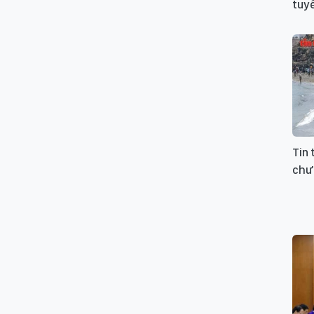
tuyế
Tin 
chư