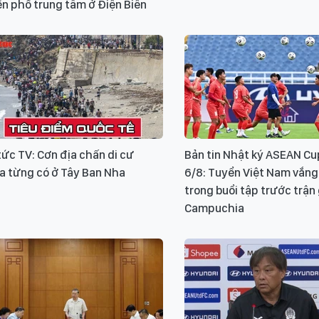
n phố trung tâm ở Điện Biên
tức TV: Cơn địa chấn di cư
Bản tin Nhật ký ASEAN Cu
a từng có ở Tây Ban Nha
6/8: Tuyển Việt Nam vắng 
trong buổi tập trước trận
Campuchia