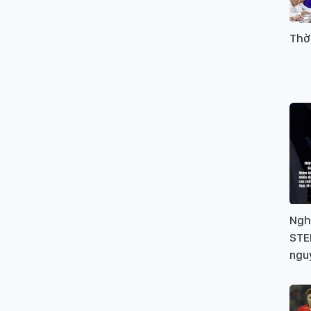
Thờ
Ngh
STEM
ngu