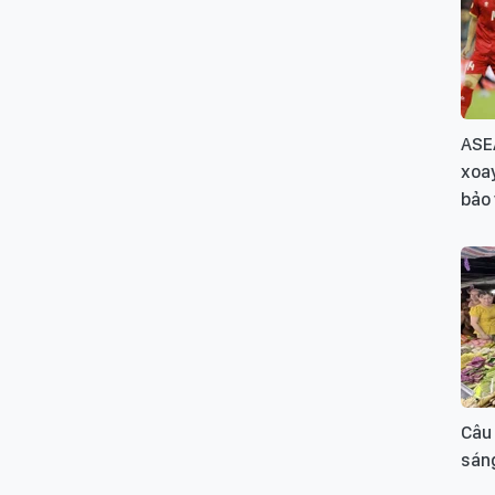
ASE
xoay
bảo 
Câu
sán