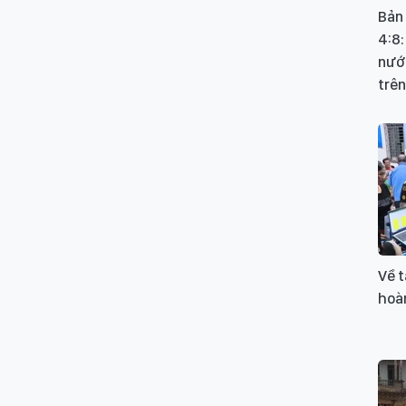
Bản
4:8:
nướ
trên
Về t
hoàn