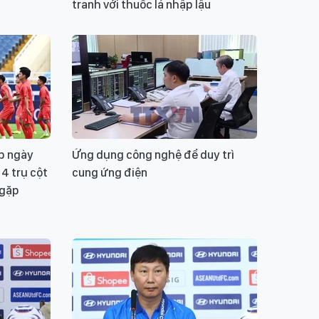
tranh với thuốc lá nhập lậu
p ngày
Ứng dụng công nghệ để duy trì
4 trụ cột
cung ứng điện
 gặp