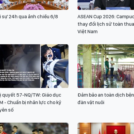
i sự 24h qua ảnh chiều 6/8
ASEAN Cup 2026: Campu
thay đổi lịch sử toàn thu
Việt Nam
ị quyết 57-NQ/TW: Giáo dục
Đảm bảo an toàn dịch bệnh
 - Chuẩn bị nhân lực cho kỷ
đàn vật nuôi
yên số