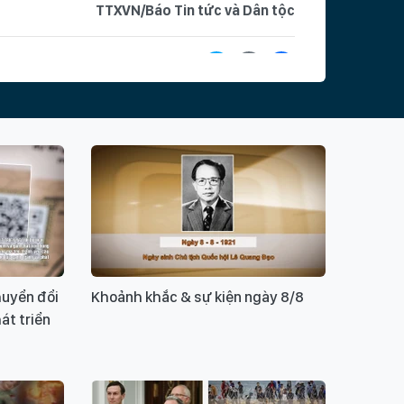
TTXVN/Báo Tin tức và Dân tộc
hoá
 Bác mỗi ngày
Gửi Nông gia Việt Nam
áo Tấc đất
Chủ tịch Hồ Chí Minh
 cấp nông dân
Ý KIẾN BẠN ĐỌC
uyển đổi
Khoảnh khắc & sự kiện ngày 8/8
át triển
ui lòng gõ tiếng Việt có dấu
GỬI BÌNH LUẬN