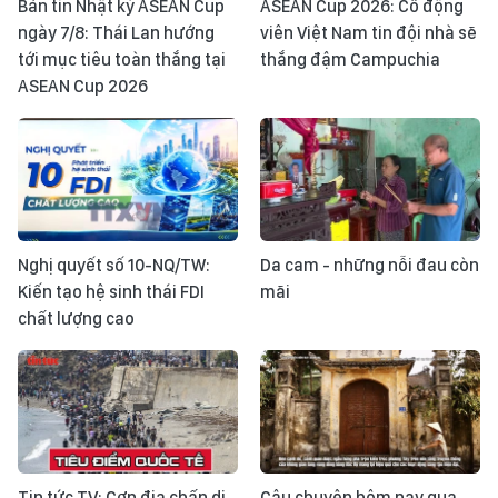
Bản tin Nhật ký ASEAN Cup
ASEAN Cup 2026: Cổ động
ngày 7/8: Thái Lan hướng
viên Việt Nam tin đội nhà sẽ
tới mục tiêu toàn thắng tại
thắng đậm Campuchia
ASEAN Cup 2026
Nghị quyết số 10-NQ/TW:
Da cam - những nỗi đau còn
Kiến tạo hệ sinh thái FDI
mãi
chất lượng cao
Tin tức TV: Cơn địa chấn di
Câu chuyện hôm nay qua