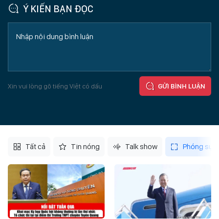
Ý KIẾN BẠN ĐỌC
Xin vui lòng gõ tiếng Việt có dấu
GỬI BÌNH LUẬN
Tất cả
Tin nóng
Talk show
Phóng sự