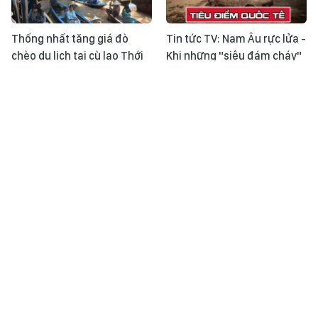
Thống nhất tăng giá đò
Tin tức TV: Nam Âu rực lửa -
chèo du lịch tại cù lao Thới
Khi những "siêu đám cháy"
Sơn
trở thành phép thử mới
Nhật ký ASEAN Cup ngày
Thời sự 24h qua ảnh chiều
31/7: Đội tuyển Việt Nam
31/7
sẵn sàng cho trận đấu với
Singapore