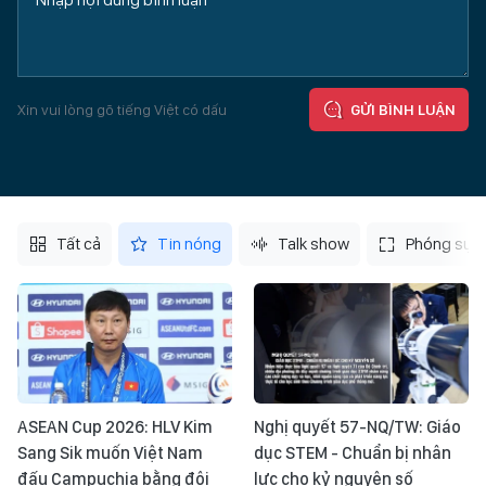
Xin vui lòng gõ tiếng Việt có dấu
GỬI BÌNH LUẬN
Tất cả
Tin nóng
Talk show
Phóng sự
ASEAN Cup 2026: HLV Kim
Nghị quyết 57-NQ/TW: Giáo
Sang Sik muốn Việt Nam
dục STEM - Chuẩn bị nhân
đấu Campuchia bằng đội
lực cho kỷ nguyên số