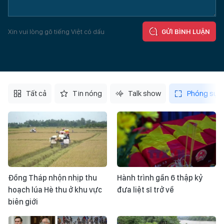
Xin vui lòng gõ tiếng Việt có dấu
GỬI BÌNH LUẬN
Tất cả
Tin nóng
Talk show
Phóng sự
Đồng Tháp nhộn nhịp thu
Hành trình gần 6 thập kỷ
hoạch lúa Hè thu ở khu vực
đưa liệt sĩ trở về
biên giới