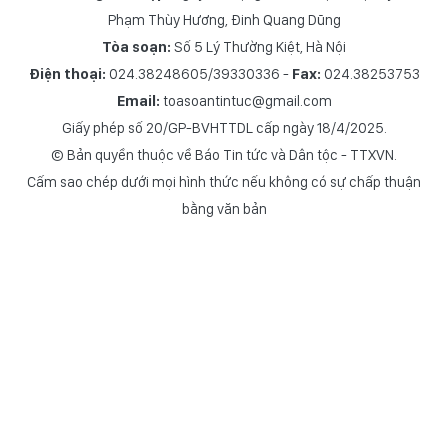
Phạm Thùy Hương
,
Đinh Quang Dũng
Tòa soạn:
Số 5 Lý Thường Kiệt, Hà Nội
Điện thoại:
024.38248605/39330336 -
Fax:
024.38253753
Email:
toasoantintuc@gmail.com
Giấy phép số 20/GP-BVHTTDL cấp ngày 18/4/2025.
© Bản quyền thuộc về Báo Tin tức và Dân tộc - TTXVN.
Cấm sao chép dưới mọi hình thức nếu không có sự chấp thuận
bằng văn bản