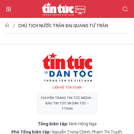
CHỦ TỊCH NƯỚC TRẦN ĐẠI QUANG TỪ TRẦN
LIÊN HỆ TÒA SOẠN
CHUYÊN TRANG TIN TỨC MEDIA -
BÁO TIN TỨC VÀ DÂN TỘC -
TTXVN
Tổng biên tập:
Ninh Hồng Nga
Phó Tổng biên tập:
Nguyễn Trọng Chính
,
Phạm Thị Tuyết
,