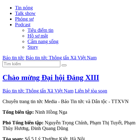
Tin nóng
Talk show
Phóng sự
Podcast
Tiêu điểm tin
Hồ sơ mật
Cẩm nang sống
Story
Báo tin tức
Báo tin tức Thông tấn Xã Việt Nam
Chào mừng Đại hội Đảng XIII
Báo tin tức Thông tấn Xã Việt Nam
Liên hệ tòa soạn
Chuyên trang tin tức Media - Báo Tin tức và Dân tộc - TTXVN
Tổng biên tập:
Ninh Hồng Nga
Phó Tổng biên tập:
Nguyễn Trọng Chính
,
Phạm Thị Tuyết
,
Phạm
Thùy Hương
,
Đinh Quang Dũng
Tòa soạn:
Số 5 Lý Thường Kiệt, Hà Nội