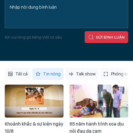
Xin vui lòng gõ tiếng Việt có dấu
GỬI BÌNH LUẬN
Tất cả
Tin nóng
Talk show
Phóng sự
Khoảnh khắc & sự kiện ngày
65 năm hành trình xoa dịu
10/8
nỗi đau da cam