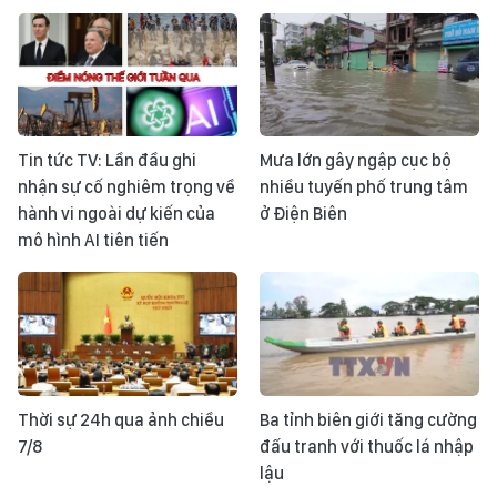
Tin tức TV: Lần đầu ghi
Mưa lớn gây ngập cục bộ
nhận sự cố nghiêm trọng về
nhiều tuyến phố trung tâm
hành vi ngoài dự kiến của
ở Điện Biên
mô hình AI tiên tiến
Thời sự 24h qua ảnh chiều
Ba tỉnh biên giới tăng cường
7/8
đấu tranh với thuốc lá nhập
lậu