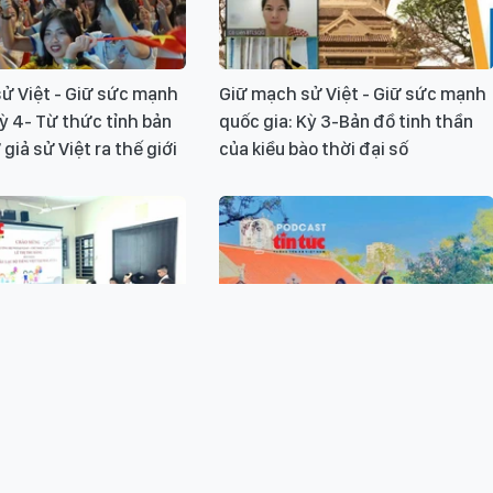
ử Việt - Giữ sức mạnh
Giữ mạch sử Việt - Giữ sức mạnh
Kỳ 4- Từ thức tỉnh bản
quốc gia: Kỳ 3-Bản đồ tinh thần
giả sử Việt ra thế giới
của kiều bào thời đại số
ử Việt – Giữ sức mạnh
Giữ mạch sử Việt - Giữ sức mạnh
ỳ 2- Tiếng Việt và Lịch
quốc gia - Kỳ 1: Từ lớp học đến
ột bản sắc ở xứ người
bản lĩnh công dân