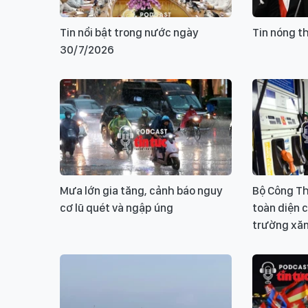
Tin nổi bật trong nước ngày
Tin nóng t
30/7/2026
Mưa lớn gia tăng, cảnh báo nguy
Bộ Công Th
cơ lũ quét và ngập úng
toàn diện c
trường xă