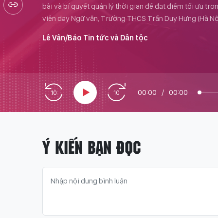
bài và bí quyết quản lý thời gian để đạt điểm tối ưu tr
viên dạy Ngữ văn, Trường THCS Trần Duy Hưng (Hà Nội) 
Lê Vân/Báo Tin tức và Dân tộc
00:00
/
00:00
Ý KIẾN BẠN ĐỌC