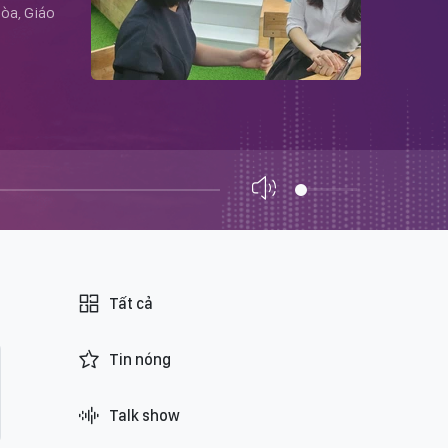
Hòa, Giáo
Tất cả
Tin nóng
Talk show