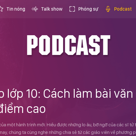
Tin nóng
Talk show
Phóng sự
Podcast
PODCAST
o lớp 10: Cách làm bài văn
 điểm cao
 của một hành trình mới. Hiểu được những lo âu, bỡ ngỡ của các sĩ tử
 nay, chúng ta cùng nghe những chia sẻ từ các giáo viên về phương 