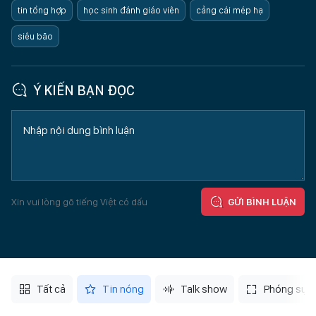
tin tổng hợp
học sinh đánh giáo viên
cảng cái mép hạ
siêu bão
Ý KIẾN BẠN ĐỌC
Xin vui lòng gõ tiếng Việt có dấu
GỬI BÌNH LUẬN
Tất cả
Tin nóng
Talk show
Phóng sự