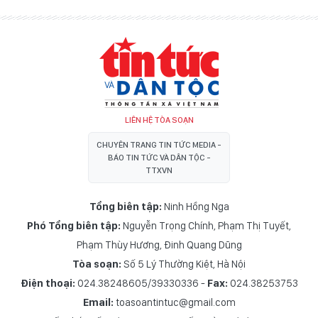
LIÊN HỆ TÒA SOẠN
CHUYÊN TRANG TIN TỨC MEDIA -
BÁO TIN TỨC VÀ DÂN TỘC -
TTXVN
Tổng biên tập:
Ninh Hồng Nga
Phó Tổng biên tập:
Nguyễn Trọng Chính
,
Phạm Thị Tuyết
,
Phạm Thùy Hương
,
Đinh Quang Dũng
Tòa soạn:
Số 5 Lý Thường Kiệt, Hà Nội
Điện thoại:
024.38248605/39330336 -
Fax:
024.38253753
Email:
toasoantintuc@gmail.com