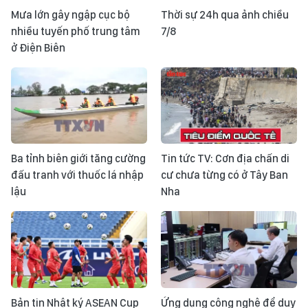
Mưa lớn gây ngập cục bộ
Thời sự 24h qua ảnh chiều
nhiều tuyến phố trung tâm
7/8
ở Điện Biên
Ba tỉnh biên giới tăng cường
Tin tức TV: Cơn địa chấn di
đấu tranh với thuốc lá nhập
cư chưa từng có ở Tây Ban
lậu
Nha
Bản tin Nhật ký ASEAN Cup
Ứng dụng công nghệ để duy