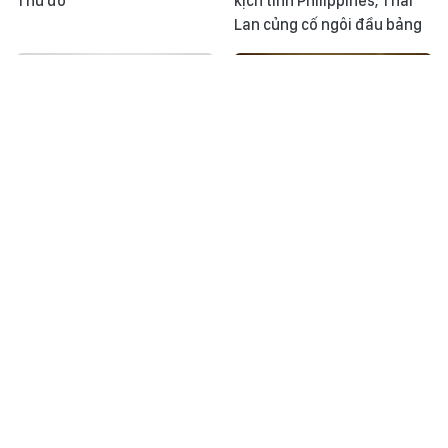
Thủ đô
kịch tính Philippines, Thái
Lan củng cố ngôi đầu bảng
Thông điệp lịch sử: Chiến
Khoảnh khắc & sự kiện ngày
thắng trận đầu của Hải
5/8
quân nhân dân Việt Nam -
bản hùng ca vang mãi
Cà Mau khơi thông nguồn
Bản tin Nhật ký ASEAN Cup
vốn đầu tư công
ngày 4:8: Đội tuyển Việt