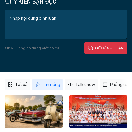
Ý KIẾN BẠN ĐỌC
Xin vui lòng gõ tiếng Việt có dấu
GỬI BÌNH LUẬN
Tất cả
Tin nóng
Talk show
Phóng sự