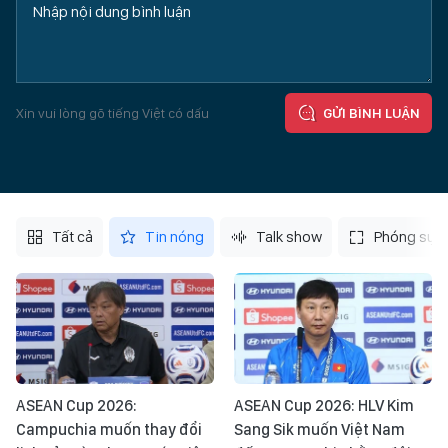
Xin vui lòng gõ tiếng Việt có dấu
GỬI BÌNH LUẬN
Tất cả
Tin nóng
Talk show
Phóng sự
ASEAN Cup 2026:
ASEAN Cup 2026: HLV Kim
Campuchia muốn thay đổi
Sang Sik muốn Việt Nam