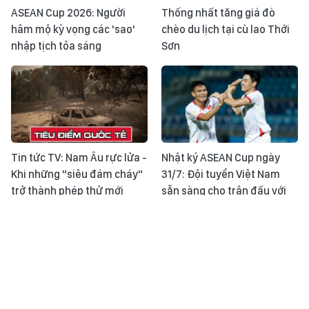
ASEAN Cup 2026: Người
Thống nhất tăng giá đò
hâm mộ kỳ vọng các 'sao'
chèo du lịch tại cù lao Thới
nhập tịch tỏa sáng
Sơn
Tin tức TV: Nam Âu rực lửa -
Nhật ký ASEAN Cup ngày
Khi những "siêu đám cháy"
31/7: Đội tuyển Việt Nam
trở thành phép thử mới
sẵn sàng cho trận đấu với
Singapore