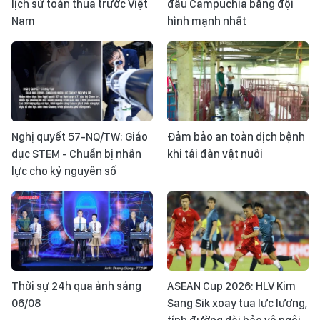
lịch sử toàn thua trước Việt
đấu Campuchia bằng đội
Nam
hình mạnh nhất
Nghị quyết 57-NQ/TW: Giáo
Đảm bảo an toàn dịch bệnh
dục STEM - Chuẩn bị nhân
khi tái đàn vật nuôi
lực cho kỷ nguyên số
Thời sự 24h qua ảnh sáng
ASEAN Cup 2026: HLV Kim
06/08
Sang Sik xoay tua lực lượng,