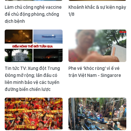
Làm chủ công nghệ vaccine
Khoảnh khắc & sự kiện ngày
để chủ động phòng, chống
1/8
dịch bệnh
Tin tức TV: Xung đột Trung
Phe vé ‘khóc ròng’ vì ế vé
Đông mở rộng; lần đầu có
trận Việt Nam - Singarore
liên minh bảo vệ các tuyến
đường biển chiến lược