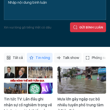
Xin vui lòng gõ tiếng Việt có dấu
GỬI BÌNH LUẬN
Tất cả
Tin nóng
Talk show
Phóng sự
Tin tức TV: Lần đầu ghi
Mưa lớn gây ngập cục bộ
nhận sự cố nghiêm trọng về
nhiều tuyến phố trung tâm