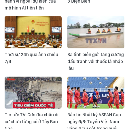
hành vi ngoài dự kiến của
ở Điện Biên
mô hình AI tiên tiến
Thời sự 24h qua ảnh chiều
Ba tỉnh biên giới tăng cường
7/8
đấu tranh với thuốc lá nhập
lậu
Tin tức TV: Cơn địa chấn di
Bản tin Nhật ký ASEAN Cup
cư chưa từng có ở Tây Ban
ngày 6/8: Tuyển Việt Nam
Nha
vắng 4 trụ cột trong buổi